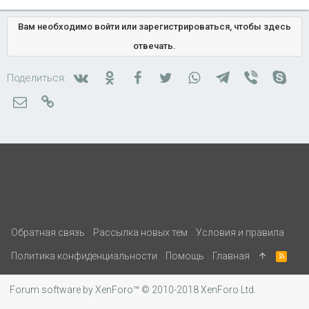
Вам необходимо войти или зарегистрироваться, чтобы здесь
отвечать.
Вконтакте
Одноклассники
Facebook
Twitter
WhatsApp
Telegram
Viber
Skyp
Поделиться:
Электронная почта
Ссылка
Обратная связь
Рассылка новых тем
Условия и правила
Политика конфиденциальности
Помощь
Главная
R
S
S
Forum software by XenForo™
© 2010-2018 XenForo Ltd.