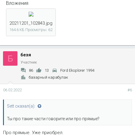
Вложения
20211201_102843.jpg
164.6 КБ
Просмотры: 62
безя
Б
Участник
86
13
Ford Eksplorer 1994
базарный карабулак
06.02.2022
#6
Sett сказал(а):
Ты про такие части говорите или про прямые?
Про прямые. Уже приобрел.