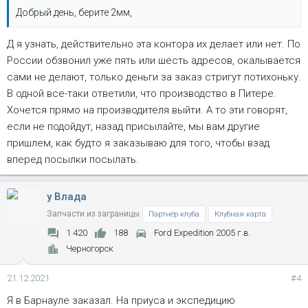
Добрый день, берите 2мм,
Д я узнать, действительно эта контора их делает или нет. По
России обзвонил уже пять или шесть адресов, окалывается
сами не делают, только деньги за заказ стригут потихоньку.
В одной все-таки ответили, что производство в Питере.
Хочется прямо на производителя выйти. А то эти говорят,
если не подойдут, назад присылайте, мы вам другие
пришлем, как будто я заказываю для того, чтобы взад
вперед посылки посылать.
у Влада
Запчасти из заграницы
Партнёр клуба
Клубная карта
1 420
188
Ford Expedition 2005 г.в.
Черногорск
21.12.2021
#4
Я в Барнауле заказал. На приуса и экспедицию