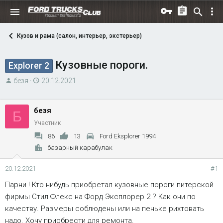
Кузов и рама (салон, интерьер, экстерьер)
Кузовные пороги.
Explorer 2
А
Д
безя
20.12.2021
в
а
т
т
безя
Б
о
а
Участник
р
н
т
а
86
13
Ford Eksplorer 1994
е
ч
базарный карабулак
м
а
ы
л
20.12.2021
#1
а
Парни ! Кто нибудь приобретал кузовные пороги питерской
фирмы Стил Флекс на Форд Эксплорер 2 ? Как они по
качеству. Размеры соблюдены или на пеньке рихтовать
надо. Хочу приобрести для ремонта.