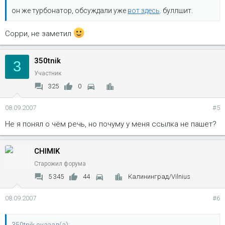
он же турбонатор, обсуждали уже
вот здесь
. буллшит.
Сорри, не заметил
350tnik
3
Участник
325
0
08.09.2007
#5
Не я понял о чём речь, но почуму у меня ссылка не пашет?
CHIMIK
Старожил форума
5 345
44
Калининград/Vilnius
08.09.2007
#6
350tnik сказал(а):