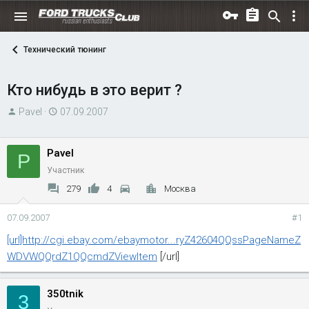
Технический тюнинг
Кто нибудь в это верит ?
А
Д
Pavel
07.09.2007
в
а
т
т
Pavel
P
о
а
Участник
р
н
т
а
279
4
Москва
е
ч
м
а
07.09.2007
#1
ы
л
[url]http://cgi.ebay.com/ebaymotor...ryZ42604QQssPageNameZ
а
WDVWQQrdZ1QQcmdZViewItem
[/url]
350tnik
3