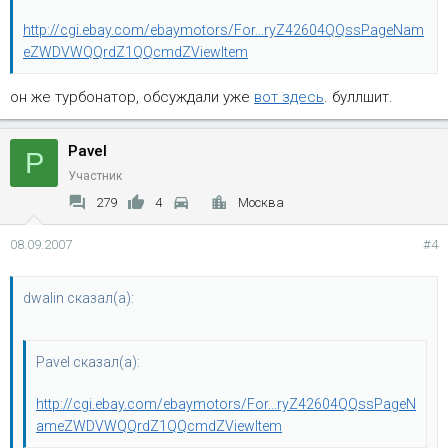
http://cgi.ebay.com/ebaymotors/For...ryZ42604QQssPageNam
eZWDVWQQrdZ1QQcmdZViewItem
он же турбонатор, обсуждали уже
вот здесь
. буллшит.
Pavel
P
Участник
279
4
Москва
08.09.2007
#4
dwalin сказал(а):
Pavel сказал(а):
http://cgi.ebay.com/ebaymotors/For...ryZ42604QQssPageN
ameZWDVWQQrdZ1QQcmdZViewItem