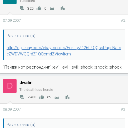
Участник
325
0
07.09.2007
#2
Pavel сказал(а):
http://cgi.ebay.com/ebaymotors/For...ryZ42604QQssPageNam
eZWDVWQQrdZ1QQcmdZViewItem
"Пэйдж нот респондинг" :evil: :evil: :evil: :shock: :shock: :shock:
dwalin
D
The deathless horsie
2 433
69
08.09.2007
#3
Pavel сказал(а):