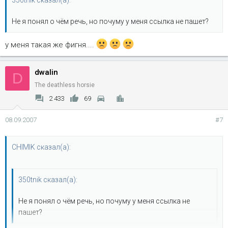
Не я понял о чём речь, но почуму у меня ссылка не пашет?
у меня такая же фигня....
dwalin
D
The deathless horsie
2 433
69
08.09.2007
#7
CHIMIK сказал(а):
350tnik сказал(а):
Не я понял о чём речь, но почуму у меня ссылка не
пашет?