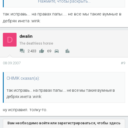
Не я понял о чём речь, но почуму у меня ссылка не
Нажмите, чтобы раскрыть...
пашет?
так исправь... на правах папы.... не все мы такие вумные в
Нажмите, чтобы раскрыть...
у меня такая же фигня....
дебрях инета :wink:
потому что в ссылку цепляются буквы [ / url ], которые там
dwalin
D
Нажмите, чтобы раскрыть...
совершенно не нужны.
The deathless horsie
2 433
69
08.09.2007
#9
CHIMIK сказал(а):
так исправь... на правах папы.... не все мы такие вумные в
дебрях инета :wink:
ну исправил. толку-то.
Вам необходимо войти или зарегистрироваться, чтобы здесь