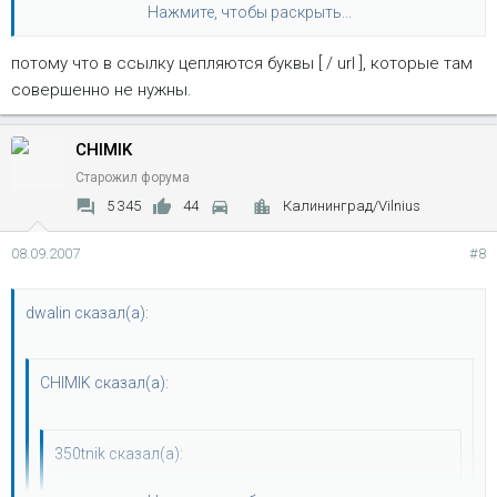
Нажмите, чтобы раскрыть...
у меня такая же фигня....
потому что в ссылку цепляются буквы [ / url ], которые там
Нажмите, чтобы раскрыть...
совершенно не нужны.
CHIMIK
Старожил форума
5 345
44
Калининград/Vilnius
08.09.2007
#8
dwalin сказал(а):
CHIMIK сказал(а):
350tnik сказал(а):