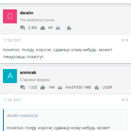
dwalin
D
The deathless horsie
2 433
69
17.06.2007
#18
понятно. поеду, короче, сдавацо кому-нибудь. может
тимуровцы помогут.
ammiak
A
Старожил форума
1 323
149
Ford F350 1983
USSR
17.06.2007
#19
dwalin сказал(а):
понятно. поеду, короче, сдавацо кому-нибудь. может