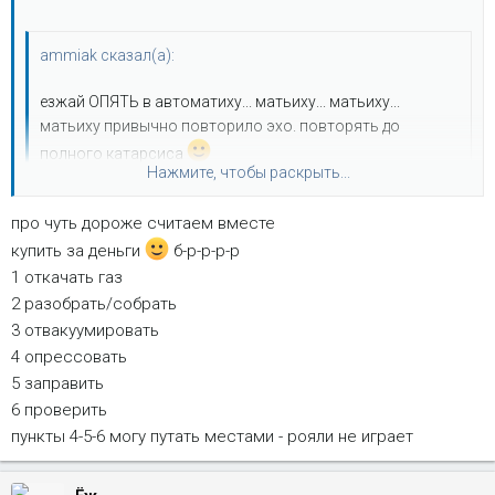
ammiak сказал(а):
езжай ОПЯТЬ в автоматиху... матьиху... матьиху...
матьиху привычно повторило эхо. повторять до
полного катарсиса
Нажмите, чтобы раскрыть...
а я даже не спрашивал, сколько это у них будет стоить. сижу
про чуть дороже считаем вместе
думаю, новая такая деталюшка стоит $224. может ну её нах,
Нажмите, чтобы раскрыть...
купить за деньги
б-р-р-р-р
купить новую да поставить? по цене ну чуть дороже выйдет.
1 откачать газ
2 разобрать/собрать
3 отвакуумировать
4 опрессовать
5 заправить
6 проверить
пункты 4-5-6 могу путать местами - рояли не играет