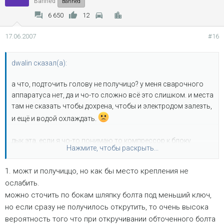
Banned
Banned
6 650
12
17.06.2007
#16
dwalin сказал(а):
а что, подточить голову не получицо? у меня сварочного
аппаратуса нет, да и чо-то сложно всё это слишком. и места
там не сказать чтобы дохрена, чтобы и электродом залезть,
и ещё и водой охлаждать.
дык эта, если я чо-то понимаю то компрессор к блоку
Нажмите, чтобы раскрыть...
цылиндров привёрнут, сбоку. это как потом высверливать,
двигатель что ли снимать?
1. можт и получиццо, но как бы место крепления не
ослабить.
можно сточить по бокам шляпку болта под меньший ключ,
но если сразу не получилось открутить, то очень высока
вероятность того что при откручивании обточенного болта