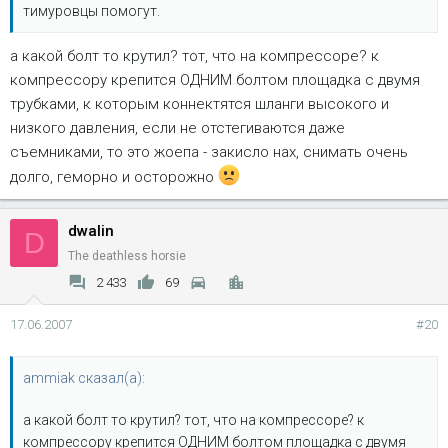
тимуровцы помогут.
а какой болт то крутил? тот, что на компрессоре? к
компрессору крепится ОДНИМ болтом площадка с двумя
трубками, к которым коннектятся шланги высокого и
низкого давления, если не отстегиваются даже
съемниками, то это жоепа - закисло нах, снимать очень
долго, геморно и осторожно
dwalin
D
The deathless horsie
2 433
69
17.06.2007
#20
ammiak сказал(а):
а какой болт то крутил? тот, что на компрессоре? к
компрессору крепится ОДНИМ болтом площадка с двумя