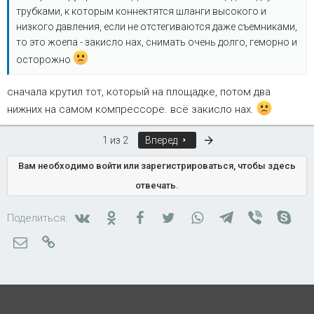
трубками, к которым коннектятся шланги высокого и
низкого давления, если не отстегиваются даже съемниками,
то это жоепа - закисло нах, снимать очень долго, геморно и
осторожно
сначала крутил тот, который на площадке, потом два
нижних на самом компрессоре. всё закисло нах.
Последняя
1 из 2
Вперед
Вам необходимо войти или зарегистрироваться, чтобы здесь
отвечать.
Вконтакте
Одноклассники
Facebook
Twitter
WhatsApp
Telegram
Viber
Skyp
Поделиться:
Электронная почта
Ссылка