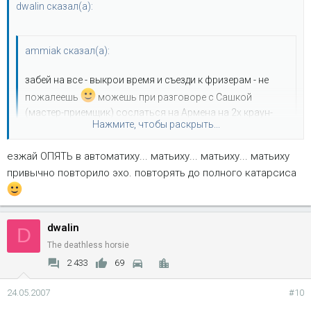
dwalin сказал(а):
ammiak сказал(а):
забей на все - выкрои время и съезди к фризерам - не
пожалеешь
можешь при разговоре с Сашкой
(мастер-приемщик) сослаться на Армена на 2х краун-
Нажмите, чтобы раскрыть...
викториях, хотя на цене и отношении к тебе это никак не
отразится
езжай ОПЯТЬ в автоматиху... матьиху... матьиху... матьиху
Нажмите, чтобы раскрыть...
привычно повторило эхо. повторять до полного катарсиса
фризерам я сегодня звонил. озвучили сумму 5 тыр за снять-
заварить-поставить-заправить. думаю, а не многовато ли?
dwalin
D
The deathless horsie
2 433
69
24.05.2007
#10