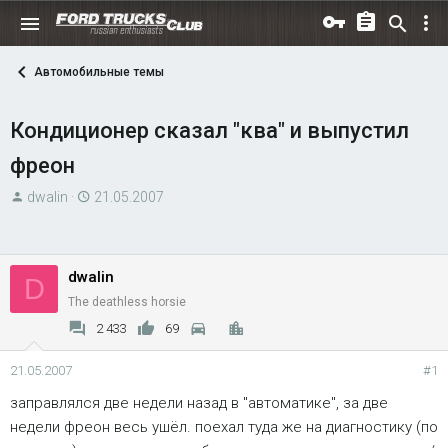
Автомобильные темы
Кондиционер сказал "ква" и выпустил
фреон
А
Д
dwalin
21.05.2007
в
а
т
т
о
а
dwalin
D
р
н
The deathless horsie
т
а
е
ч
2 433
69
м
а
21.05.2007
#1
ы
л
а
заправлялся две недели назад в "автоматике", за две
недели фреон весь ушёл. поехал туда же на диагностику (по