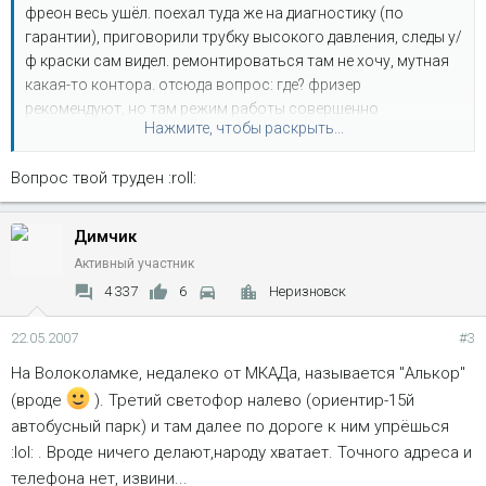
фреон весь ушёл. поехал туда же на диагностику (по
гарантии), приговорили трубку высокого давления, следы у/
ф краски сам видел. ремонтироваться там не хочу, мутная
какая-то контора. отсюда вопрос: где? фризер
рекомендуют, но там режим работы совершенно
Нажмите, чтобы раскрыть...
нелояльный к клиенту. :/ я в 7 вечера дай бог только из
офиса выползу, а ещё надо по кутузе доползти. короче,
Вопрос твой труден :roll:
нереально. где ещё делают хорошо и цены вменяемые? в
идеале на востоке или северо-востоке, и чтобы можно
было приехать-починить-уехать.
Димчик
Активный участник
4 337
6
Неризновск
22.05.2007
#3
На Волоколамке, недалеко от МКАДа, называется "Алькор"
(вроде
). Третий светофор налево (ориентир-15й
автобусный парк) и там далее по дороге к ним упрёшься
:lol: . Вроде ничего делают,народу хватает. Точного адреса и
телефона нет, извини...