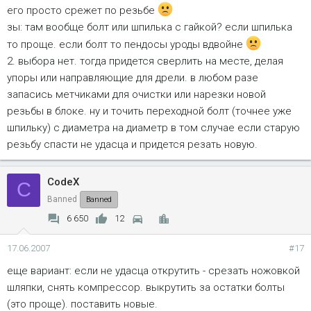
его просто срежет по резьбе
зы: там вообще болт или шпилька с гайкой? если шпилька
то проще. если болт то пендосы уроды вдвойне
2. выбора нет. тогда придется сверлить на месте, делая
упоры или направляющие для дрели. в любом разе
запасись метчиками для очистки или нарезки новой
резьбы в блоке. ну и точить переходной болт (точнее уже
шпильку) с диаметра на диаметр в том случае если старую
резьбу спасти не удасца и придется резать новую.
CodeX
C
Banned
Banned
6 650
12
17.06.2007
#17
еще вариант: если не удасца открутить - срезать ножовкой
шляпки, снять компрессор. выкрутить за остатки болты
(это проще). поставить новые.