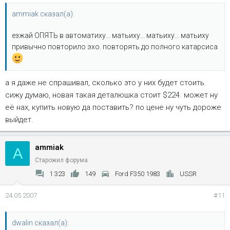
ammiak сказал(а):
езжай ОПЯТЬ в автоматиху... матьиху... матьиху... матьиху
привычно повторило эхо. повторять до полного катарсиса
а я даже не спрашивал, сколько это у них будет стоить.
сижу думаю, новая такая деталюшка стоит $224. может ну
её нах, купить новую да поставить? по цене ну чуть дороже
выйдет.
ammiak
A
Старожил форума
1 323
149
Ford F350 1983
USSR
24.05.2007
#11
dwalin сказал(а):