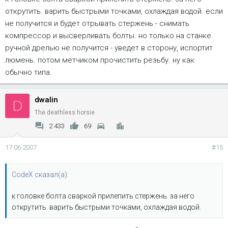
открутить. варить быстрыми точками, охлаждая водой. если
не получится и будет отрывать стержень - снимать
компрессор и высверливать болты. но только на станке.
ручной дрелью не получится - уведет в сторону, испортит
люмень. потом метчиком прочистить резьбу. ну как
обычно типа.
dwalin
D
The deathless horsie
2 433
69
17.06.2007
#15
CodeX сказал(а):
к головке болта сваркой прилепить стержень. за него
открутить. варить быстрыми точками, охлаждая водой.