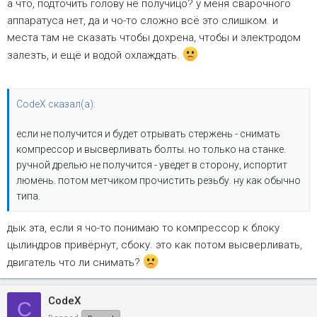
а что, подточить голову не получицо? у меня сварочного
аппаратуса нет, да и чо-то сложно всё это слишком. и
места там не сказать чтобы дохрена, чтобы и электродом
залезть, и ещё и водой охлаждать.
CodeX сказал(а):
если не получится и будет отрывать стержень - снимать
компрессор и высверливать болты. но только на станке.
ручной дрелью не получится - уведет в сторону, испортит
люмень. потом метчиком прочистить резьбу. ну как обычно
типа.
дык эта, если я чо-то понимаю то компрессор к блоку
цылиндров привёрнут, сбоку. это как потом высверливать,
двигатель что ли снимать?
CodeX
C