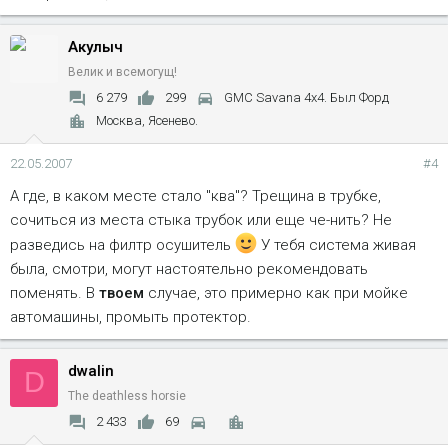
Акулыч
Велик и всемогущ!
6 279
299
GMC Savana 4x4. Был Форд
Москва, Ясенево.
22.05.2007
#4
А где, в каком месте стало "ква"? Трещина в трубке,
сочиться из места стыка трубок или еще че-нить? Не
разведись на филтр осушитель
У тебя система живая
была, смотри, могут настоятельно рекомендовать
поменять. В
твоем
случае, это примерно как при мойке
автомашины, промыть протектор.
dwalin
D
The deathless horsie
2 433
69