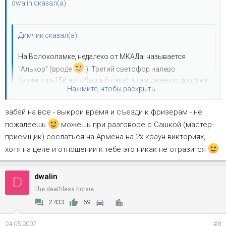
dwalin сказал(а):
Димчик сказал(а):
На Волоколамке, недалеко от МКАДа, называется
"Алькор" (вроде
). Третий светофор налево
(ориентир-15й автобусный парк) и там далее по дороге к
Нажмите, чтобы раскрыть...
ним упрёшься :lol: . Вроде ничего делают,народу хватает.
Точного адреса и телефона нет, извини...
забей на все - выкрои время и съезди к фризерам - не
Нажмите, чтобы раскрыть...
пожалеешь
можешь при разговоре с Сашкой (мастер-
спасибо, но на волоколамку мне совсем не с руки.
мне б
приемщик) сослаться на Армена на 2х краун-викториях,
чо-нибудь в районе щелчка, идеально было бы...
хотя на цене и отношении к тебе это никак не отразится
dwalin
D
The deathless horsie
2 433
69
24.05.2007
#8