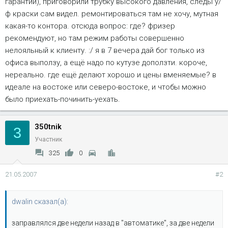
гарантии), приговорили трубку высокого давления, следы у/
ф краски сам видел. ремонтироваться там не хочу, мутная
какая-то контора. отсюда вопрос: где? фризер
рекомендуют, но там режим работы совершенно
нелояльный к клиенту. :/ я в 7 вечера дай бог только из
офиса выползу, а ещё надо по кутузе доползти. короче,
нереально. где ещё делают хорошо и цены вменяемые? в
идеале на востоке или северо-востоке, и чтобы можно
было приехать-починить-уехать.
350tnik
3
Участник
325
0
21.05.2007
#2
dwalin сказал(а):
заправлялся две недели назад в "автоматике", за две недели