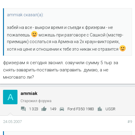
ammiak сказал(а):
забей на все - выкрои время и съезди к фризерам - не
пожалеешь
можешь при разговоре с Сашкой (мастер-
приемщик) сослаться на Армена на 2х краун-викториях,
хотя на цене и отношении к тебе это никак не отразится
фризерам я сегодня звонил. озвучили сумму 5 тыр за
снять-заварить-поставить-заправить. думаю, а не
многовато ли?
ammiak
A
Старожил форума
1 323
149
Ford F350 1983
USSR
24.05.2007
#9