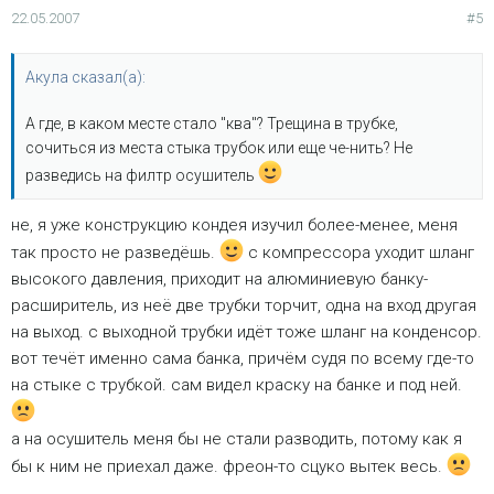
22.05.2007
#5
Акула сказал(а):
А где, в каком месте стало "ква"? Трещина в трубке,
сочиться из места стыка трубок или еще че-нить? Не
разведись на филтр осушитель
не, я уже конструкцию кондея изучил более-менее, меня
так просто не разведёшь.
с компрессора уходит шланг
высокого давления, приходит на алюминиевую банку-
расширитель, из неё две трубки торчит, одна на вход другая
на выход. с выходной трубки идёт тоже шланг на конденсор.
вот течёт именно сама банка, причём судя по всему где-то
на стыке с трубкой. сам видел краску на банке и под ней.
а на осушитель меня бы не стали разводить, потому как я
бы к ним не приехал даже. фреон-то сцуко вытек весь.