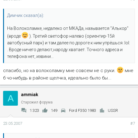
Димчик сказал(а):
На Волоколамке, недалеко от МКАДа, называется "Алькор"
(вроде
). Третий светофор налево (ориентир-15й
автобусный парк) и там далее по дороге к ним упрёшься :lol:
. Вроде ничего делают,народу хватает. Точного адреса и
телефона нет, извини...
спасибо, но на волоколамку мне совсем не с руки.
мне
б чо-нибудь в районе щелчка, идеально было бы...
ammiak
A
Старожил форума
1 323
149
Ford F350 1983
USSR
23.05.2007
#7