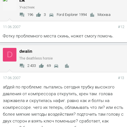
Ёж
Участник
196
3
Ford Explorer 1994
Москва
11.06.2007
#12
Фотку проблемного места скинь, ножет смогу помочь.
dwalin
D
The deathless horsie
2 433
69
17.06.2007
#13
абдей по проблеме: пытались сегодня трубку высокого
давления от компрессора открутить, хрен там. голова
заржавела и скрутилась нафиг. равно как и болты на
компрессоре. чего их теперь, обламывать что ли? или есть
более мягкие методы воздействия? подточить там голову с
двух сторон и взять ключ поменьше? сработает, как