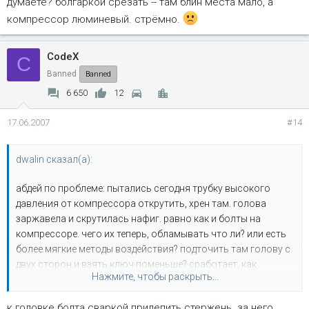
думаете? болгаркой срезать -- там блин места мало, а
компрессор люминевый. стрёмно.
CodeX
C
Banned
Banned
6 650
12
17.06.2007
#14
dwalin сказал(а):
абдей по проблеме: пытались сегодня трубку высокого
давления от компрессора открутить, хрен там. голова
заржавела и скрутилась нафиг. равно как и болты на
компрессоре. чего их теперь, обламывать что ли? или есть
более мягкие методы воздействия? подточить там голову с
двух сторон и взять ключ поменьше? сработает, как
Нажмите, чтобы раскрыть...
думаете? болгаркой срезать -- там блин места мало, а
компрессор люминевый. стрёмно.
к головке болта сваркой прилепить стержень. за него