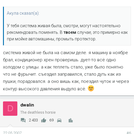
Акула сказал(а):
У тебя система живая была, смотри, могут настоятельно
рекомендовать поменять. В
твоем
случае, это примерно как
при мойке автомашины, промыть протектор.
система живой не была на самом деле. я машину в ноябре
брал, кондиционер хрен проверишь. дует-то всё одно
холодом с улицы. а как теплеть стало, уже было понятно
что не фурычит. съездил заправился, стало дуть как из
пушки, порадовался. а оно вишь как, поездил чуток и через
контур высокого давления выдуло всё.
dwalin
D
The deathless horsie
2 433
69
22.05.2007
#6