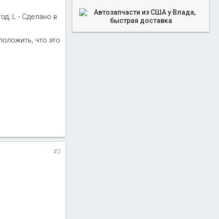
од, L - Сделано в
положить, что это
#2