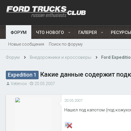
ФОРУМ
ЧТО НОВОГО
ГАЛЕРЕЯ
РЕСУРС
Новые сообщения
Поиск по форуму
Форум
Внедорожники и кроссоверы
Ford Expeditio
Какие данные содержит подк
Expedition 1
А
Д
Vetervox
20.05.2007
в
а
т
т
20.05.2007
о
а
р
н
Нашел под капотом (под кожухо
т
а
е
ч
м
а