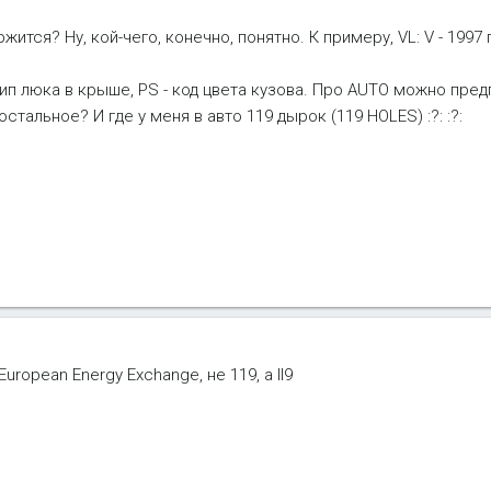
ится? Ну, кой-чего, конечно, понятно. К примеру, VL: V - 1997 г
тип люка в крыше, PS - код цвета кузова. Про AUTO можно пред
остальное? И где у меня в авто 119 дырок (119 HOLES) :?: :?:
uropean Energy Exchange, не 119, а II9