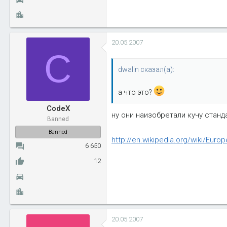
20.05.2007
C
dwalin сказал(а):
а что это?
CodeX
ну они наизобретали кучу стан
Banned
Banned
http://en.wikipedia.org/wiki/Eur
6 650
12
20.05.2007