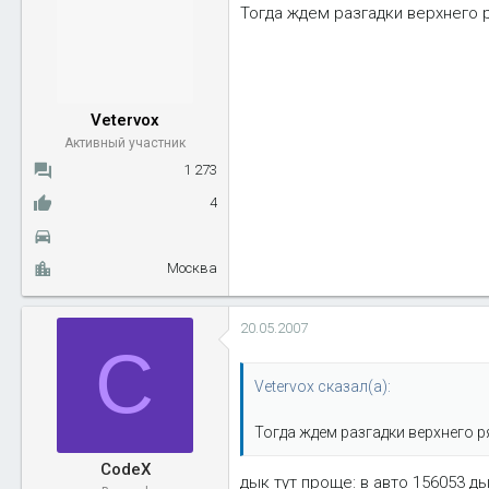
Тогда ждем разгадки верхнего ря
Vetervox
Активный участник
1 273
4
Москва
20.05.2007
C
Vetervox сказал(а):
Тогда ждем разгадки верхнего ря
CodeX
дык тут проще: в авто 156053 д