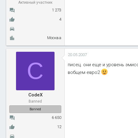
Активный участник
1 273
4
Москва
20.05.2007
C
писец. они еще и уровень эмисс
вобщем евро2
CodeX
Banned
Banned
6 650
12