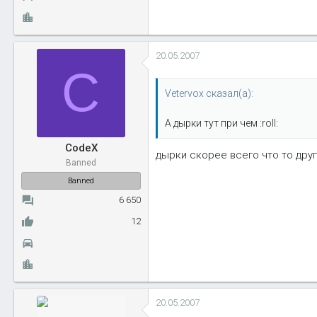
20.05.2007
C
Vetervox сказал(а):
А дырки тут при чем :roll:
CodeX
дырки скорее всего что то друго
Banned
Banned
6 650
12
20.05.2007