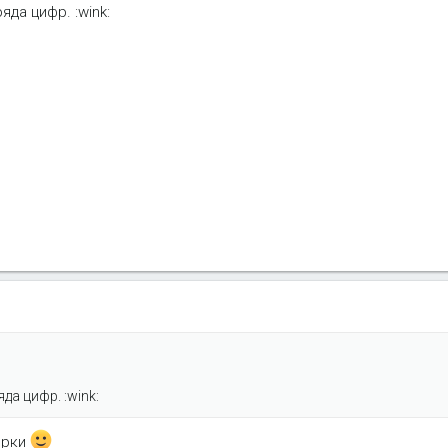
да цифр. :wink:
да цифр. :wink:
ырки