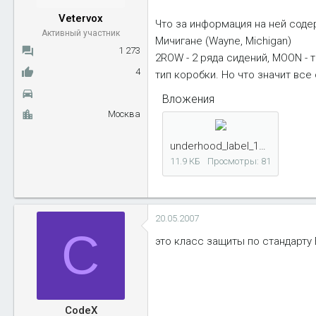
ы
л
Vetervox
Что за информация на ней содерж
а
Активный участник
Мичигане (Wayne, Michigan)
1 273
2ROW - 2 ряда сидений, MOON - 
4
тип коробки. Но что значит все 
Вложения
Москва
underhood_label_188.jpg
11.9 КБ
Просмотры: 81
20.05.2007
C
это класс защиты по стандарту E
CodeX