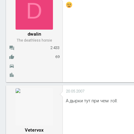
D
dwalin
The deathless horsie
2 433
69
20.05.2007
А дырки тут при чем :roll:
Vetervox