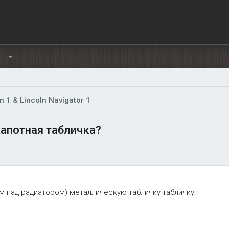
Ы
n 1 & Lincoln Navigator 1
апотная табличка?
м над радиатором) металлическую табличку табличку.