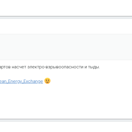
дартов насчет электро-взрывоопасности и тыды.
opean_Energy_Exchange