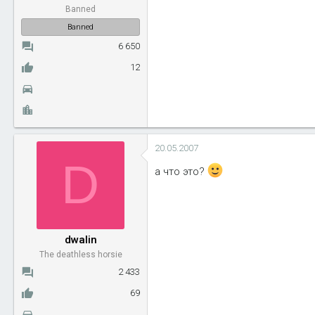
Banned
Banned
6 650
12
20.05.2007
D
а что это?
dwalin
The deathless horsie
2 433
69