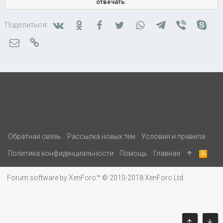
отвечать.
Вконтакте
Одноклассники
Facebook
Twitter
WhatsApp
Telegram
Viber
Skyp
Поделиться:
Электронная почта
Ссылка
Обратная связь
Рассылка новых тем
Условия и правила
Политика конфиденциальности
Помощь
Главная
R
S
S
Forum software by XenForo™
© 2010-2018 XenForo Ltd.