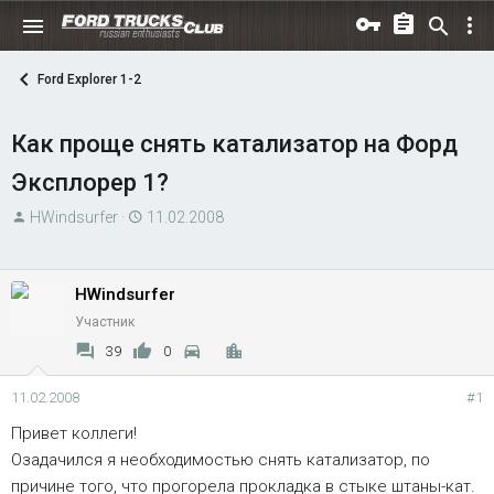
Ford Explorer 1-2
Как проще снять катализатор на Форд
Эксплорер 1?
А
Д
HWindsurfer
11.02.2008
в
а
т
т
о
а
HWindsurfer
р
н
Участник
т
а
39
0
е
ч
м
а
11.02.2008
#1
ы
л
Привет коллеги!
а
Озадачился я необходимостью снять катализатор, по
причине того, что прогорела прокладка в стыке штаны-кат.