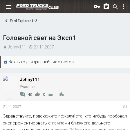
Ford Explorer 1-2
Головной свет на Эксп1
А
Д
Johny111
21.11.2007
в
а
т
т
Закрыто для дальнейших ответов.
о
а
р
н
т
а
Johny111
е
ч
Участник
м
а
43
0
ы
л
а
21.11.2007
#1
Здравствуйте, подскажите пожалуйста, кто нибудь пробовал
эксперементировать с лампами ближнего-дальнего