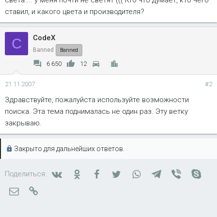
света.... у меня почти не светят ((( Кто что думает, кто чего
ставил, и какого цвета и производителя?
CodeX
C
Banned
Banned
6 650
12
21.11.2007
#2
Здравствуйте, пожалуйста используйте возможности
поиска. Эта тема поднималась не один раз. Эту ветку
закрываю.
Закрыто для дальнейших ответов.
Вконтакте
Одноклассники
Facebook
Twitter
WhatsApp
Telegram
Viber
Skyp
Поделиться:
Электронная почта
Ссылка