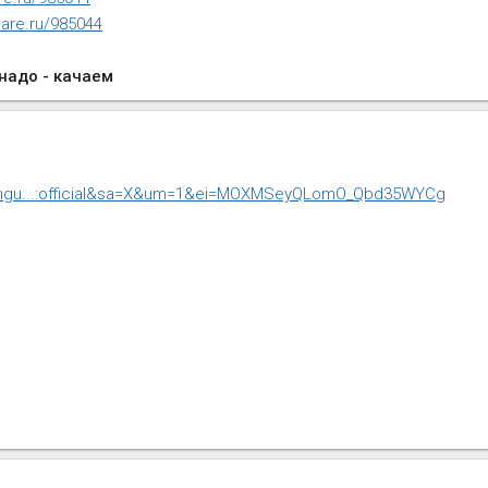
hare.ru/985044
 надо - качаем
s?imgu...:official&sa=X&um=1&ei=MOXMSeyQLomO_Qbd35WYCg