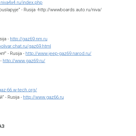
.niva4x4.ru/index.php
uslapyje" - Rusija -http://wwwboards.auto.ru/niva/
ija -
http://gaz69.nm.ru
bolivar.chat.ru/gaz69.html
!" - Rusija -
http://www.jeep-gaz69.narod.ru/
 -
http://www.gaz69.ru/
/gaz-66.w-tech.org/
 - Rusija -
http://www.gaz66.ru
АЗ