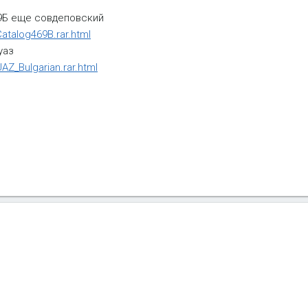
69Б еще совдеповский
Catalog469B.rar.html
уаз
AZ_Bulgarian.rar.html