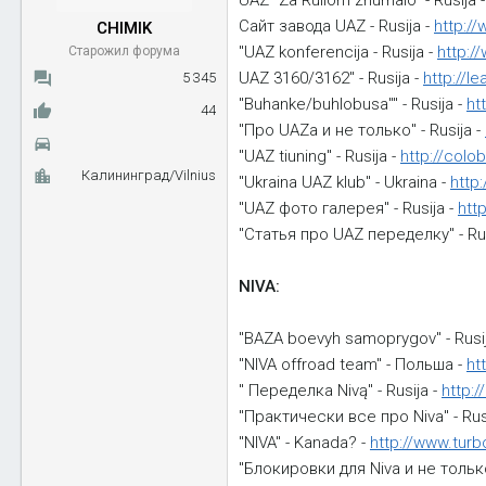
UAZ "Za Ruliom zhurnalo" - Rusija 
ы
л
Сайт завода UAZ - Rusija -
http:/
CHIMIK
а
"UAZ konferencija - Rusija -
http:/
Старожил форума
UAZ 3160/3162" - Rusija -
http://l
5 345
"Buhanke/buhlobusa"" - Rusija -
ht
44
"Про UAZa и не только" - Rusija -
"UAZ tiuning" - Rusija -
http://colo
Калининград/Vilnius
"Ukraina UAZ klub" - Ukraina -
http
"UAZ фото галерея" - Rusija -
htt
"Статья про UAZ переделку" - Rus
NIVA:
"BAZA boevyh samoprygov" - Rusi
"NIVA offroad team" - Польша -
ht
" Переделка Nivą" - Rusija -
http:
"Практически все про Niva" - Rus
"NIVA" - Kanada? -
http://www.turb
"Блокировки для Niva и не только"