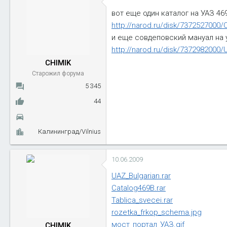
вот еще один каталог на УАЗ 4
http://narod.ru/disk/7372527000/
и еще совдеповский мануал на 
http://narod.ru/disk/7372982000/U
CHIMIK
Старожил форума
5 345
44
Калининград/Vilnius
10.06.2009
UAZ_Bulgarian.rar
Catalog469B.rar
Tablica_svecei.rar
rozetka_frkop_schema.jpg
мост_портал_УАЗ.gif
CHIMIK