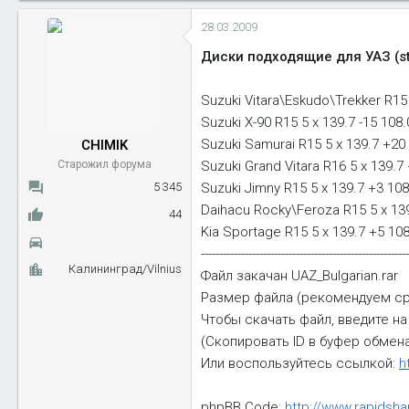
28.03.2009
Диски подходящие для УАЗ (st
Suzuki Vitara\Eskudo\Trekker R15 
Suzuki X-90 R15 5 x 139.7 -15 108.0
Suzuki Samurai R15 5 x 139.7 +20
CHIMIK
Suzuki Grand Vitara R16 5 x 139.7 
Старожил форума
Suzuki Jimny R15 5 x 139.7 +3 108
5 345
Daihacu Rocky\Feroza R15 5 x 139
44
Kia Sportage R15 5 x 139.7 +5 108
---------------------------------------------------------
Калининград/Vilnius
Файл закачан UAZ_Bulgarian.rar
Размер файла (рекомендуем сра
Чтобы скачать файл, введите на
(Скопировать ID в буфер обмен
Или воспользуйтесь ссылкой:
h
phpBB Code:
http://www.rapidsha