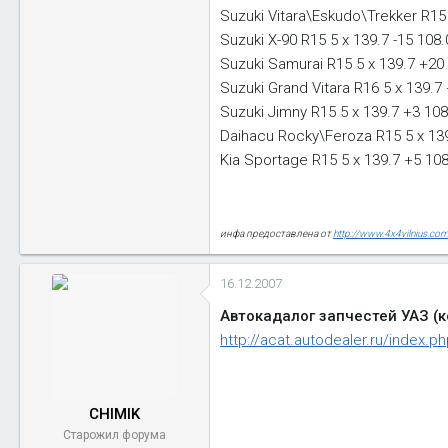
Suzuki Vitara\Eskudo\Trekker R15 
Suzuki X-90 R15 5 x 139.7 -15 108.0
Suzuki Samurai R15 5 x 139.7 +20
Suzuki Grand Vitara R16 5 x 139.7 
Suzuki Jimny R15 5 x 139.7 +3 108
Daihacu Rocky\Feroza R15 5 x 139
Kia Sportage R15 5 x 139.7 +5 108
инфа предоставлена от
http://www.4x4vilnius.co
16.12.2007
Автокадалог запчестей УАЗ (ко
http://acat.autodealer.ru/index.
CHIMIK
Старожил форума