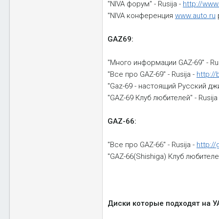
"NIVA форум" - Rusija -
http://www
"NIVA конференция
www.auto.ru
p
GAZ69:
"Много информации GAZ-69" - Rus
"Все про GAZ-69" - Rusija -
http://
"Gaz-69 - настоящий Русский джип
"GAZ-69 Клуб любителей" - Rusija
GAZ-66:
"Все про GAZ-66" - Rusija -
http:/
"GAZ-66(Shishiga) Клуб любителей"
Диски которые подходят на У