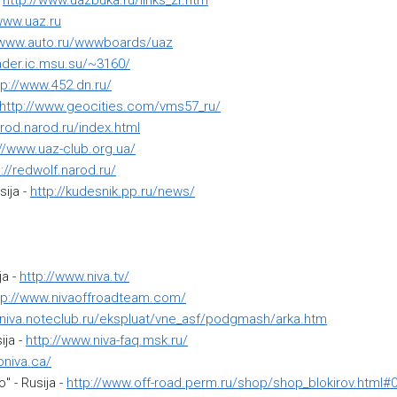
-
http://www.uazbuka.ru/links_zr.htm
/www.uaz.ru
/www.auto.ru/wwwboards/uaz
eader.ic.msu.su/~3160/
tp://www.452.dn.ru/
http://www.geocities.com/vms57_ru/
brod.narod.ru/index.html
://www.uaz-club.org.ua/
p://redwolf.narod.ru/
ija -
http://kudesnik.pp.ru/news/
ja -
http://www.niva.tv/
tp://www.nivaoffroadteam.com/
//niva.noteclub.ru/ekspluat/vne_asf/podgmash/arka.htm
ija -
http://www.niva-faq.msk.ru/
oniva.ca/
 - Rusija -
http://www.off-road.perm.ru/shop/shop_blokirov.html#