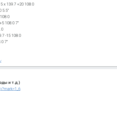
5 x 139.7 +20 108.0
 5.5''
 108.0
+5 108.0 7"
.0
.7 -15 108.0
.0 7"
m/
ды и т.д.)
php?mark=1_6