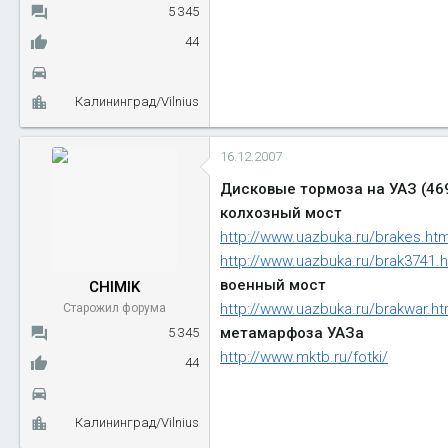
5 345
44
Калининград/Vilnius
16.12.2007
Дисковые тормоза на УАЗ (46
колхозный мост
http://www.uazbuka.ru/brakes.ht
http://www.uazbuka.ru/brak3741.
военный мост
CHIMIK
http://www.uazbuka.ru/brakwar.h
Старожил форума
метамарфоза УАЗа
5 345
http://www.mktb.ru/fotki/
44
Калининград/Vilnius