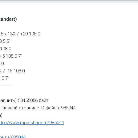
andart)
5 x 139.7 +20 108.0
 5.5''
 108.0
+5 108.0 7"
.0
.7 -15 108.0
.0 7"
----------
внить) 50455056 байт.
 главной странице ID файла: 985044
а)
ttp://www.rapidshare.ru/985044
re.ru/985044