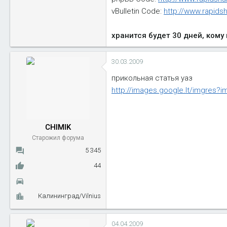
vBulletin Code:
http://www.rapids
хранится будет 30 дней, кому
30.03.2009
прикольная статья уаз
http://images.google.lt/imgre
CHIMIK
Старожил форума
5 345
44
Калининград/Vilnius
04.04.2009