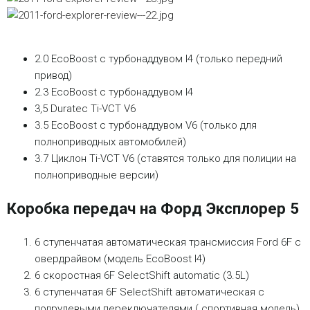
2.0 EcoBoost с турбонаддувом I4 (только передний
привод)
2.3 EcoBoost с турбонаддувом I4
3,5 Duratec Ti-VCT V6
3.5 EcoBoost с турбонаддувом V6 (только для
полноприводных автомобилей)
3.7 Циклон Ti-VCT V6 (ставятся только для полиции на
полноприводные версии)
Коробка передач на Форд Эксплорер 5
6 ступенчатая автоматическая трансмиссия Ford 6F с
овердрайвом (модель EcoBoost I4)
6 скоростная 6F SelectShift automatic (3.5L)
6 ступенчатая 6F SelectShift автоматическая с
подрулевыми переключателями ( спортивная модель)