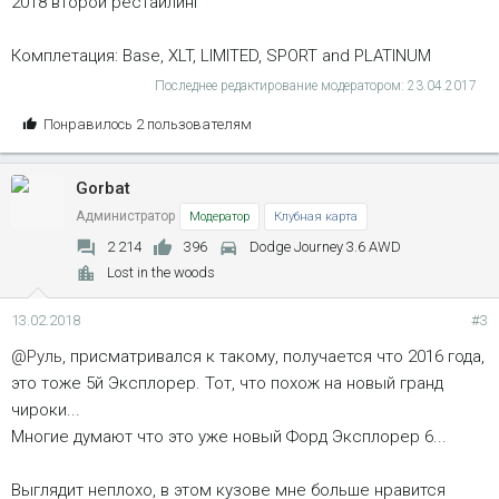
2018 второй рестайлинг
Комплетация: Base, XLT, LIMITED, SPORT and PLATINUM
Последнее редактирование модератором:
23.04.2017
С
Понравилось 2 пользователям
и
м
Gorbat
п
а
Администратор
Модератор
Клубная карта
т
2 214
396
Dodge Journey 3.6 AWD
и
Lost in the woods
и
:
13.02.2018
#3
@Руль
, присматривался к такому, получается что 2016 года,
это тоже 5й Эксплорер. Тот, что похож на новый гранд
чироки...
Многие думают что это уже новый Форд Эксплорер 6...
Выглядит неплохо, в этом кузове мне больше нравится