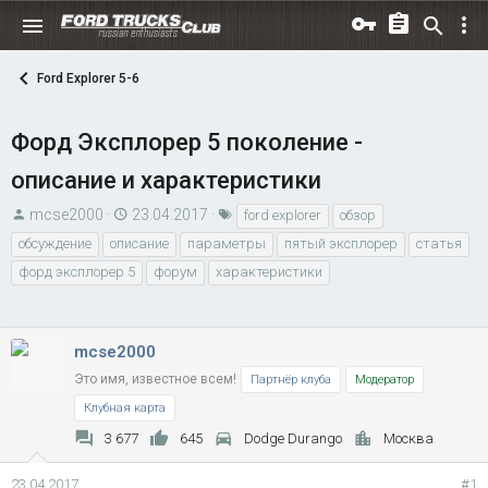
Ford Explorer 5-6
Форд Эксплорер 5 поколение -
описание и характеристики
А
Д
Т
mcse2000
23.04.2017
ford explorer
обзор
в
а
е
обсуждение
описание
параметры
пятый эксплорер
статья
т
т
г
форд эксплорер 5
форум
характеристики
о
а
и
р
н
т
а
mcse2000
е
ч
Это имя, известное всем!
м
а
Партнёр клуба
Модератор
ы
л
Клубная карта
а
3 677
645
Dodge Durango
Москва
23.04.2017
#1