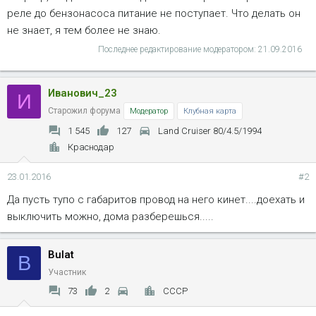
реле до бензонасоса питание не поступает. Что делать он
не знает, я тем более не знаю.
Последнее редактирование модератором:
21.09.2016
Иванович_23
И
Старожил форума
Модератор
Клубная карта
1 545
127
Land Cruiser 80/4.5/1994
Краснодар
23.01.2016
#2
Да пусть тупо с габаритов провод на него кинет....доехать и
выключить можно, дома разберешься.....
Bulat
B
Участник
73
2
СССР