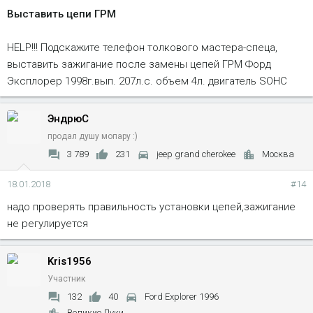
Выставить цепи ГРМ
HELP!!! Подскажите телефон толкового мастера-спеца,
выставить зажигание после замены цепей ГРМ Форд
Эксплорер 1998г.вып. 207л.с. объем 4л. двигатель SOHC
ЭндрюС
продал душу мопару :)
3 789
231
jeep grand cherokee
Москва
18.01.2018
#14
надо проверять правильность установки цепей,зажигание
не регулируется
Kris1956
Участник
132
40
Ford Explorer 1996
Великие Луки