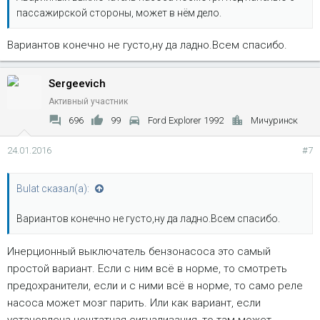
пассажирской стороны, может в нём дело.
Вариантов конечно не густо,ну да ладно.Всем спасибо.
Sergeevich
Активный участник
696
99
Ford Explorer 1992
Мичуринск
24.01.2016
#7
Bulat сказал(а):
Вариантов конечно не густо,ну да ладно.Всем спасибо.
Инерционный выключатель бензонасоса это самый
простой вариант. Если с ним всё в норме, то смотреть
предохранители, если и с ними всё в норме, то само реле
насоса может мозг парить. Или как вариант, если
установлена нештатная сигнализация, то там может