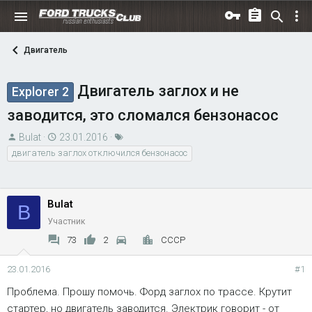
Двигатель
Двигатель заглох и не
Explorer 2
заводится, это сломался бензонасос
А
Д
Т
Bulat
23.01.2016
в
а
е
двигатель заглох отключился бензонасос
т
т
г
о
а
и
р
н
Bulat
B
т
а
Участник
е
ч
73
2
СССР
м
а
ы
л
23.01.2016
#1
а
Проблема. Прошу помочь. Форд заглох по трассе. Крутит
стартер, но двигатель заводится. Электрик говорит - от