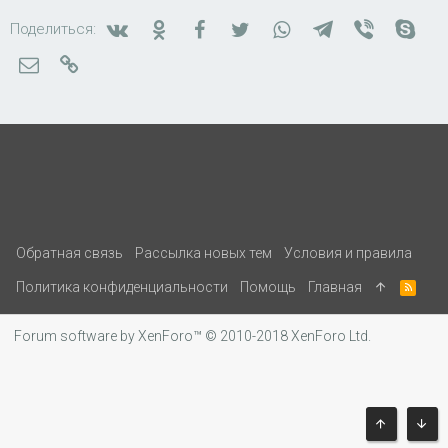
Вконтакте
Одноклассники
Facebook
Twitter
WhatsApp
Telegram
Viber
Skyp
Поделиться:
Электронная почта
Ссылка
Обратная связь
Рассылка новых тем
Условия и правила
Политика конфиденциальности
Помощь
Главная
R
S
S
Forum software by XenForo™
© 2010-2018 XenForo Ltd.
ВВЕРХ
СНИ