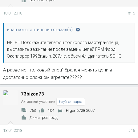
18.01.2018
#15
иван константинович сказал(а):
HELP!!! Подскажите телефон толкового мастера-спеца,
выставить зажигание после замены цепей ГРМ Форд
Эксплорер 1998г.вып. 207л.с. объем 4л. двигатель SOHC
А разве не "толковый спец" брался менять цепи в
достаточно сложном агрегате?????
73bizon73
Активный участник
Клубная карта
763
104
Higer 6728 2007
Димитровград
18.01.2018
#16