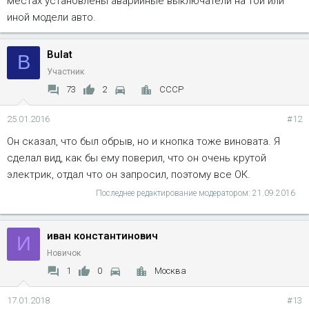
местах установлены аварийные выключатели на той или
иной модели авто.
Bulat
B
Участник
73
2
СССР
25.01.2016
#12
Он сказал, что был обрыв, но и кнопка тоже виновата. Я
сделал вид, как бы ему поверил, что он очень крутой
электрик, отдал что он запросил, поэтому все ОК.
Последнее редактирование модератором:
21.09.2016
иван константинович
И
Новичок
1
0
Москва
17.01.2018
#13