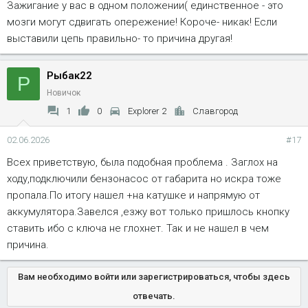
Зажигание у вас в одном положении( единственное - это
мозги могут сдвигать опережение! Короче- никак! Если
выставили цепь правильно- то причина другая!
Рыбак22
Р
Новичок
1
0
Explorer 2
Славгород
02.06.2026
#17
Всех приветствую, была подобная проблема . Заглох на
ходу,подключили бензонасос от габарита но искра тоже
пропала.По итогу нашел +на катушке и напрямую от
аккумулятора.Завелся ,езжу вот только пришлось кнопку
ставить ибо с ключа не глохнет. Так и не нашел в чем
причина.
Вам необходимо войти или зарегистрироваться, чтобы здесь
отвечать.