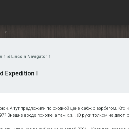
Ы
n 1 & Lincoln Navigator 1
 Expedition I
орюй! А тут предложили по сходной цене сабж с аэрбегом. Кто 
97? Внешне вроде похоже, а там х.з... (В руки толком не дают, сц