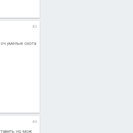
#3
о оч.умелые охота
#4
ставить, но мож