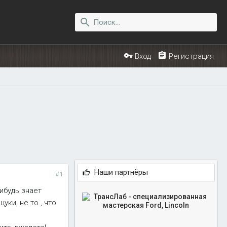
Вход
Регистрация
Наши партнёры
#1
нибудь знает
уки, не то , что