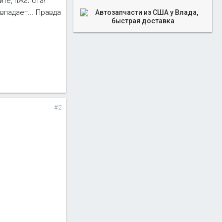
ите, пжалста!
впадает... Правда
#2