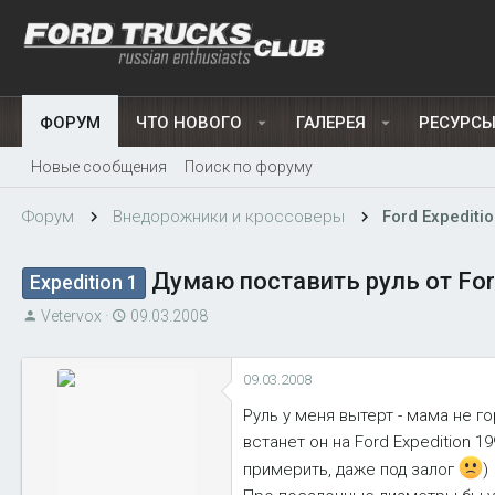
ФОРУМ
ЧТО НОВОГО
ГАЛЕРЕЯ
РЕСУРС
Новые сообщения
Поиск по форуму
Форум
Внедорожники и кроссоверы
Ford Expeditio
Думаю поставить руль от Ford
Expedition 1
А
Д
Vetervox
09.03.2008
в
а
т
т
09.03.2008
о
а
р
н
Руль у меня вытерт - мама не г
т
а
встанет он на Ford Expedition 19
е
ч
примерить, даже под залог
)
м
а