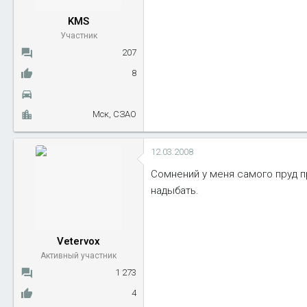
KMS
Участник
207
8
Мск, СЗАО
12.03.2008
Сомнений у меня самого пруд п
надыбать.
Vetervox
Активный участник
1 273
4