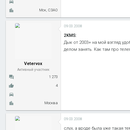
Мск, СЗАО
09.03.2008
2KMS:
Дык от 2003+ на мой взгляд удоб
делом занять. Как там про теле
Vetervox
Активный участник
1 273
4
Москва
09.03.2008
слух, а вроде была уже такая те