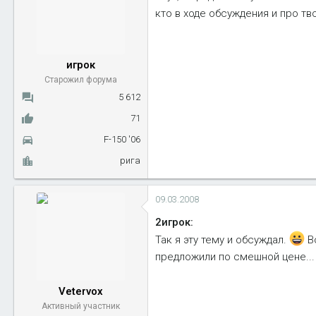
кто в ходе обсуждения и про тв
игрок
Старожил форума
5 612
71
F-150 '06
рига
09.03.2008
2игрок:
Так я эту тему и обсуждал.
Во
предложили по смешной цене...
Vetervox
Активный участник