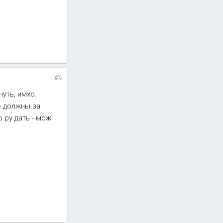
#6
уть, имхо.
е должны за
о.ру дать - мож