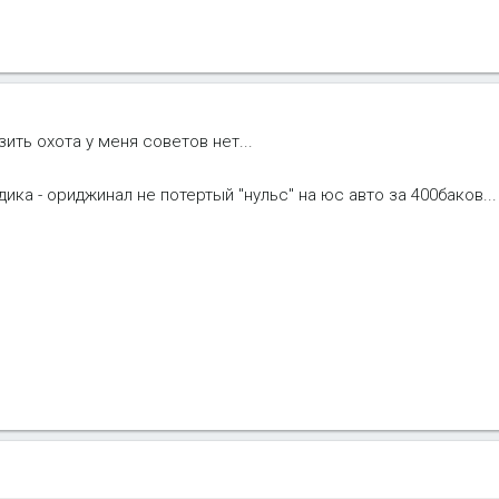
зить охота у меня советов нет...
эдика - ориджинал не потертый "нульс" на юс авто за 400баков...