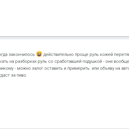
тогда закончилось
действительно проще руль кожей перетян
скать на разборках руль со сработавшей подушкой - они вообщ
никому - можно залог оставить и примерить. или объяву на авт
даст за пиво.