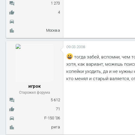
1 273
4
Москва
09.03.2008
тогда забей, вспомни, чем 
хотя, как вариант, можешь пои
копейки уходить, да и не нужны 
кто менял и старый валяется, от
игрок
Старожил форума
5 612
71
F-150 '06
рига