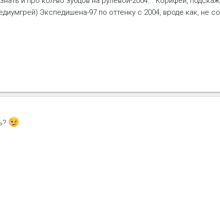
ать и про кол-во зубцов на рулевой-2004... Корифеи, подскаж
диумгрей) Экспедишена-97 по оттенку с 2004, вроде как, не со
ть?