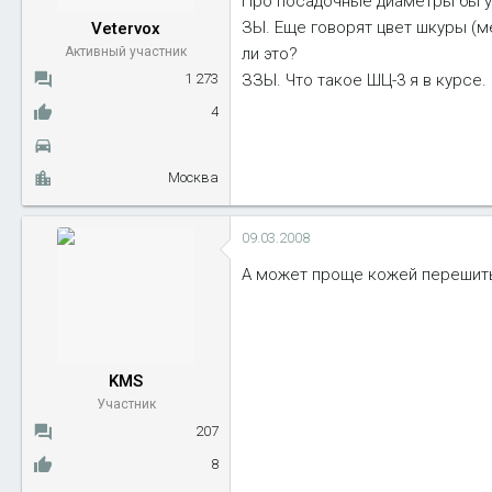
Про посадочные диаметры бы узн
ы
л
ЗЫ. Еще говорят цвет шкуры (ме
Vetervox
а
Активный участник
ли это?
1 273
ЗЗЫ. Что такое ШЦ-3 я в курсе.
4
Москва
09.03.2008
А может проще кожей переши
KMS
Участник
207
8