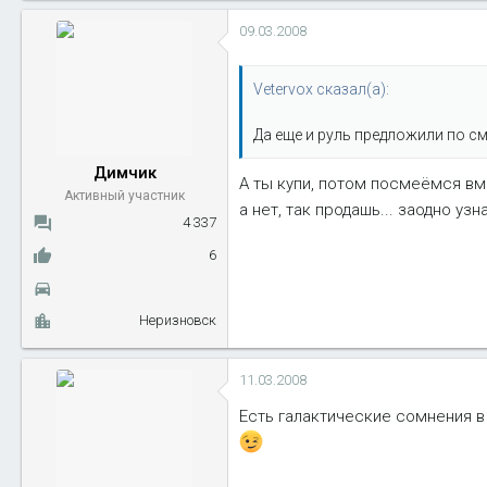
09.03.2008
Vetervox сказал(а):
Да еще и руль предложили по см
Димчик
А ты купи, потом посмеёмся вмес
Активный участник
а нет, так продашь... заодно узнае
4 337
6
Неризновск
11.03.2008
Есть галактические сомнения в