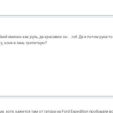
ней именно как руль, да красивее он... :roll: Да и потом руки-т
гу, коня и лань трепетную?
ма. хотя, кажется там от гатора на Ford Expedition пробовали в