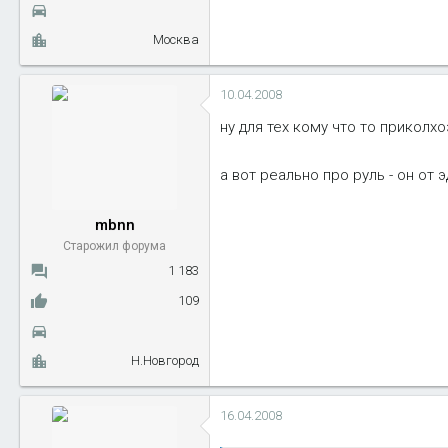
Москва
10.04.2008
ну для тех кому что то приколхо
а вот реально про руль - он от 
mbnn
Старожил форума
1 183
109
Н.Новгород
16.04.2008