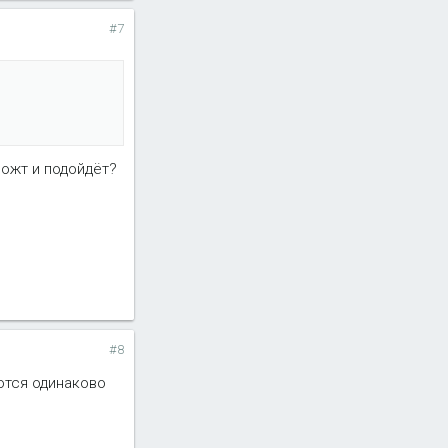
#7
,можт и подойдёт?
#8
ются одинаково