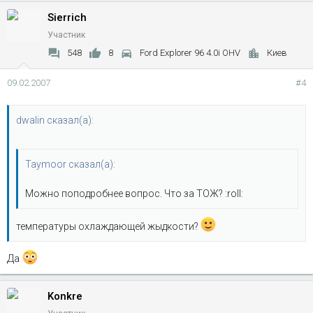
Sierrich
Участник
548
8
Ford Explorer 96 4.0i OHV
Киев
09.02.2007
#4
dwalin сказал(а):
Taymoor сказал(а):
Можно поподробнее вопрос. Что за ТОЖ? :roll:
температуры охлаждающей жыдкости?
Да
Konkre