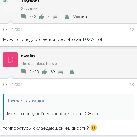
Taymoor
Участник
442
4
Москва
08.02.2007
#2
Можно поподробнее вопрос. Что за ТОЖ? :roll:
dwalin
D
The deathless horsie
2 433
69
08.02.2007
#3
Taymoor сказал(а):
Можно поподробнее вопрос. Что за ТОЖ? :roll:
температуры охлаждающей жыдкости?