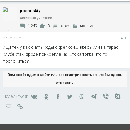
posadskiy
Активный участник
1 249
3
x ray
москва
27.08.2008
#10
ищи тему как снять коды скрепкой....здесь или на тарас
клубе (там вроде прикреплена)....тока тогда что то
проясниться
Вам необходимо войти или зарегистрироваться, чтобы здесь
отвечать.
Вконтакте
Одноклассники
Facebook
Twitter
WhatsApp
Telegram
Viber
Skyp
Поделиться:
Электронная почта
Ссылка