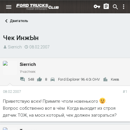
Двигатель
Чек ИнжЫн
А
Д
Sierrich
08.02.2007
в
а
т
т
Sierrich
о
а
Участник
р
н
т
а
548
8
Ford Explorer 96 4.0i OHV
Киев
е
ч
м
а
08.02.2007
#1
ы
л
Приветствую всех! Примите чтоли новенького
.
а
Вопрос собственно вот в чём. Когда выходит из строя
датчик ТОЖ, на мосх который, чек должен загораться?