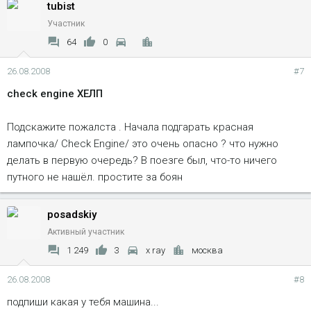
tubist
Участник
64
0
26.08.2008
#7
check engine ХЕЛП
Подскажите пожалста . Начала подгарать красная
лампочка/ Check Engine/ это очень опасно ? что нужно
делать в первую очередь? В поезге был, что-то ничего
путного не нашёл. простите за боян
posadskiy
Активный участник
1 249
3
x ray
москва
26.08.2008
#8
подпиши какая у тебя машина...