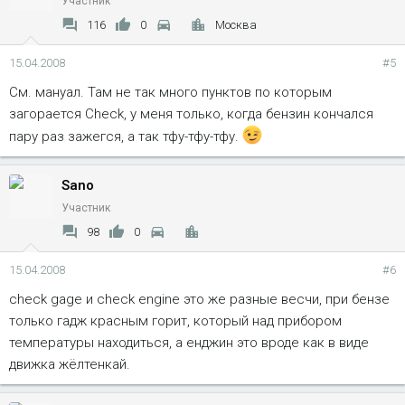
Участник
116
0
Москва
15.04.2008
#5
См. мануал. Там не так много пунктов по которым
загорается Check, у меня только, когда бензин кончался
пару раз зажегся, а так тфу-тфу-тфу.
Sano
Участник
98
0
15.04.2008
#6
check gage и check engine это же разные весчи, при бензе
только гадж красным горит, который над прибором
температуры находиться, а енджин это вроде как в виде
движка жёлтенкай.