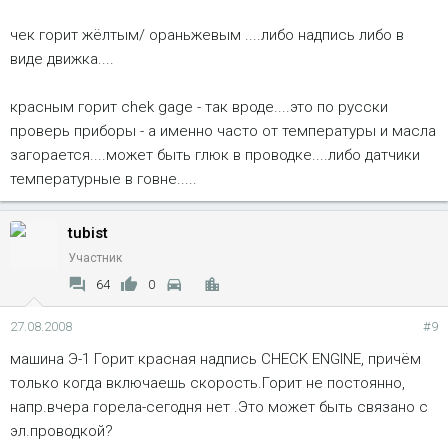
чек горит жёлтым/ ораньжевым ....либо надпись либо в
виде движка....
красным горит chek gage - так вроде....это по русски
проверь приборы - а именно часто от температуры и масла
загорается....может быть глюк в проводке....либо датчики
температурные в говне.....
tubist
Участник
64
0
27.08.2008
#9
машина Э-1 Горит красная надпись СHECK ENGINE, причём
только когда включаешь скорость.Горит не постоянно,
напр.вчера горела-сегодня нет .Это может быть связано с
эл.проводкой?