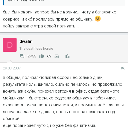
был бы коврик, вопрос бы не возник... нету в багажнике
коврика. и акб пролилась прямо на обшивку.
пойду завтра с утра содой поливать...
dwalin
D
The deathless horsie
2 433
69
29.03.2007
#6
в общем, поливал-поливал содой несколько дней,
результата ноль. шипело, сильно пенилось, но продолжало
вонять аж ахуйн. приехал сегодня в офис, отдал бегемота
мойщикам -- быстренько содрали обшивку в габажнике,
оказалось очень легко снимается, и промыли всё. сказали,
до кузова даже не дошло, очень плотная подкладка под
обивкой.
ещё пованивает чуток, но уже без фанатизма.