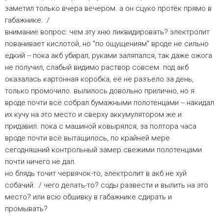
заметил только вчера вечером. а он сцуко протёк прямо в
габажнике. :/
внимание вопрос: чем эту хню ликвидировать? электролит
пованивает кислотой, но "по ощущениям" вроде не сильно
едкий -- пока акб убирал, руками заляпался, так даже ожога
не получил, слабый видимо раствор совсем. под акб
оказалась картонная коробка, её не разъело за день,
только промочило. вылилось довольно прилично, но я
вроде почти всё собрал бумажными полотенцами -- накидал
их кучу на это место и сверху аккумулятором же и
придавил. пока с машиной ковырялся, за полтора часа
вроде почти всё вытащилось, по крайней мере
сегодняшний контрольный замер свежими полотенцами
почти ничего не дал.
но блядь точит червячок-то, электролит в акб не хуй
собачий. :/ чего делать-то? соды развести и вылить на это
место? или всю обшивку в габажнике сдирать и
промывать?