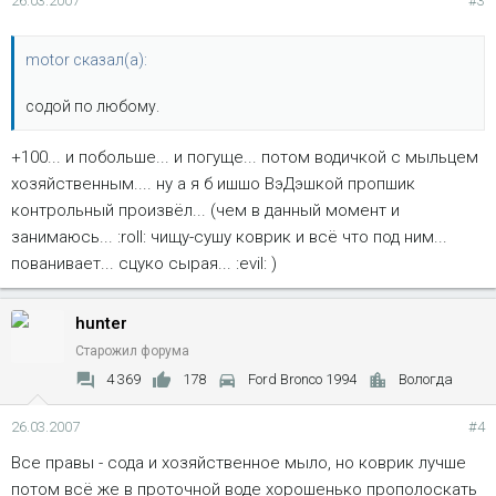
26.03.2007
#3
motor сказал(а):
содой по любому.
+100... и побольше... и погуще... потом водичкой с мыльцем
хозяйственным.... ну а я б ишшо ВэДэшкой пропшик
контрольный произвёл... (чем в данный момент и
занимаюсь... :roll: чищу-сушу коврик и всё что под ним...
пованивает... сцуко сырая... :evil: )
hunter
Старожил форума
4 369
178
Ford Bronco 1994
Вологда
26.03.2007
#4
Все правы - сода и хозяйственное мыло, но коврик лучше
потом всё же в проточной воде хорошенько прополоскать