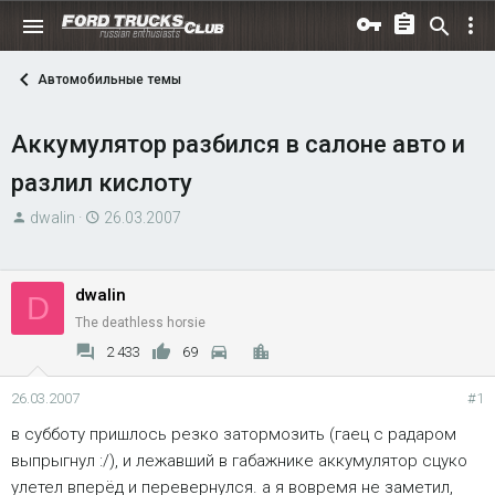
Автомобильные темы
Аккумулятор разбился в салоне авто и
разлил кислоту
А
Д
dwalin
26.03.2007
в
а
т
т
о
а
dwalin
D
р
н
The deathless horsie
т
а
2 433
69
е
ч
м
а
26.03.2007
#1
ы
л
в субботу пришлось резко затормозить (гаец с радаром
а
выпрыгнул :/), и лежавший в габажнике аккумулятор сцуко
улетел вперёд и перевернулся. а я вовремя не заметил,