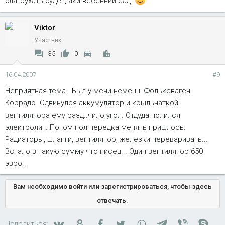
благоухать будет, аки весенний сад.
Viktor
Участник
35
0
16.04.2007
#9
Неприятная тема.. Был у мени немецц. Фольксваген
Коррадо. Сдвинулся аккумулятор и крыльчаткой
вентилятора ему разд..чило угол. Отдуда полился
электролит. Потом пол передка менять пришлось.
Радиаторы, шланги, вентилятор, железки переваривать...
Встало в такую сумму что писец... Один вентилятор 650
эвро...
Вам необходимо войти или зарегистрироваться, чтобы здесь
отвечать.
Вконтакте
Одноклассники
Facebook
Twitter
WhatsApp
Telegram
Viber
Skyp
Поделиться: