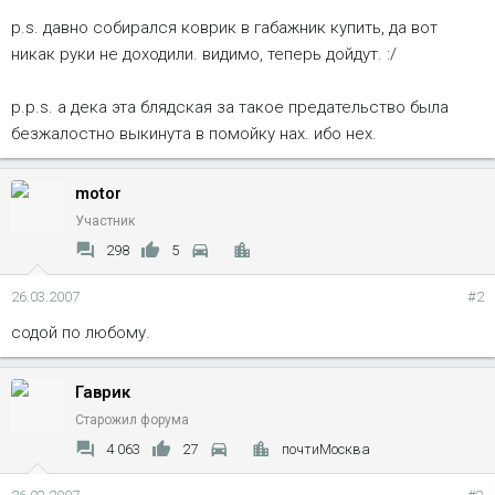
p.s. давно собирался коврик в габажник купить, да вот
никак руки не доходили. видимо, теперь дойдут. :/
p.p.s. а дека эта блядская за такое предательство была
безжалостно выкинута в помойку нах. ибо нех.
motor
Участник
298
5
26.03.2007
#2
содой по любому.
Гаврик
Старожил форума
4 063
27
почтиМосква