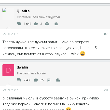
Quadra
Укротитель бешеной табуретки
1 648
3
29.03.2007
#7
Теперь нужно все духами залить. Мне по секрету
рассказали что есть какие-то французские, Шанель-5
кажись, они помогают в этом случае... :wink:
dwalin
D
The deathless horsie
2 433
69
29.03.2007
#8
о! отличная мысль. в субботу заеду на рынок, прикуплю
ведёрко парной шанели и полью машинку изнутри.