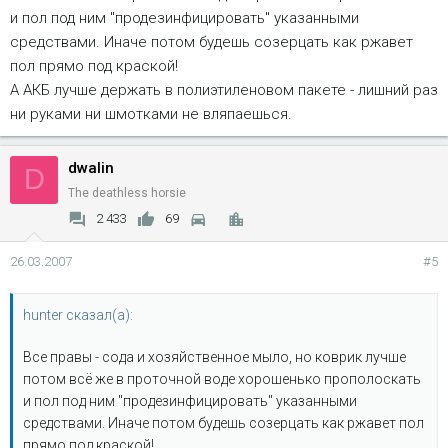
и пол под ним "продезинфицировать" указанными
средствами. Иначе потом будешь созерцать как ржавет
пол прямо под краской!
А АКБ лучше держать в полиэтиленовом пакете - лишний раз
ни руками ни шмотками не вляпаешься.
dwalin
D
The deathless horsie
2 433
69
26.03.2007
#5
hunter сказал(а):
Все правы - сода и хозяйственное мыло, но коврик лучше
потом всё же в проточной воде хорошенько прополоскать
и пол под ним "продезинфицировать" указанными
средствами. Иначе потом будешь созерцать как ржавет пол
прямо под краской!