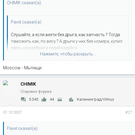
CHIMIK сказал(а):
Pavel сказал(а):
Слушайте, а если везти без дрыга, как запчасть ? Тогда
таможить как, по весу ? А дрыги у них без номера, купил
здесь на разбрке и ездий радуйся...
Нажмите, чтобы раскрыть...
не прокатит.... :wink: доки на машину.... то нет...
Moscow - Мытищи
а ты от куда, Стариче :wink:
Нажмите, чтобы раскрыть...
CHIMIK
Старожил форума
5 345
44
Калининград/Vilnius
01.10.2007
#27
Pavel сказал(а):