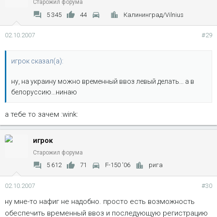
Старожил форума
5 345
44
Калининград/Vilnius
02.10.2007
#29
игрок сказал(а):
ну, на украину можно временный ввоз левый делать... а в
белоруссию...нинаю
а тебе то зачем :wink:
игрок
Старожил форума
5 612
71
F-150 '06
рига
02.10.2007
#30
ну мне-то нафиг не надобно. просто есть возможность
обеспечить временный ввоз и последующую регистрацию