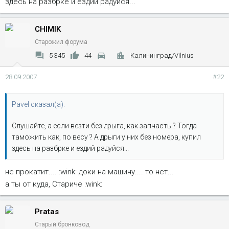
здесь на разбрке и ездий радуйся...
CHIMIK
Старожил форума
5 345
44
Калининград/Vilnius
28.09.2007
#22
Pavel сказал(а):
Слушайте, а если везти без дрыга, как запчасть ? Тогда
таможить как, по весу ? А дрыги у них без номера, купил
здесь на разбрке и ездий радуйся...
не прокатит.... :wink: доки на машину.... то нет...
а ты от куда, Стариче :wink:
Pratas
Старый бронковод