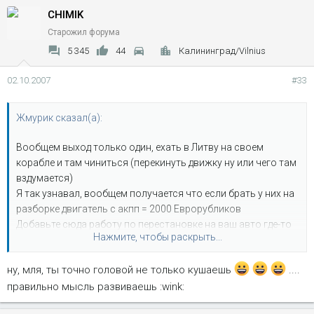
CHIMIK
Старожил форума
5 345
44
Калининград/Vilnius
02.10.2007
#33
Жмурик сказал(а):
Вообщем выход только один, ехать в Литву на своем
корабле и там чиниться (перекинуть движку ну или чего там
вздумается)
Я так узнавал, вообщем получается что если брать у них на
разборке двигатель с акпп = 2000 Еврорубликов
Добавьте сюда работу по перестановке на ваш авто где-то
Нажмите, чтобы раскрыть...
800 Евро, плюс дорога туда обратно, но где гарантия что
двигатель в норме?
ну, мля, ты точно головой не только кушаешь
....
правильно мысль развиваешь :wink:
Поэтому, покупаем заранее проверенный авто за эти же
2000 Евро и едем на двух кораблях в "ДОКи" для того чтобы