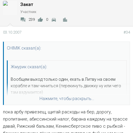
собрать из двух один, но в этом случае есть еще и плюсы,
Закат
мы можем с собой забрать кучу запчастей!!!
Участник
239
0
03.10.2007
#34
CHIMIK сказал(а):
Жмурик сказал(а):
Вообщем выход только один, ехать в Литву на своем
корабле и там чиниться (перекинуть движку ну или чего
там вздумается)
Нажмите, чтобы раскрыть...
Я так узнавал, вообщем получается что если брать у них
на разборке двигатель с акпп = 2000 Еврорубликов
пока арбу привезещ, щитай расходы на бер, дорогу,
Добавьте сюда работу по перестановке на ваш авто где-
Нажмите, чтобы раскрыть...
то 800 Евро, плюс дорога туда обратно, но где гарантия
пропитание, абиссинский налог, барана каждому на трассе
что двигатель в норме?
давай, Рижский бальзам, Кенинсбергское пиво с рыбкой -
ну, мля, ты точно головой не только кушаешь
....