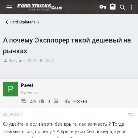
Ford Explorer 1-2
А почему Эксплорер такой дешевый на
рынках
А
Д
Жмурик
27.09.2007
в
а
т
т
о
а
Pavel
P
р
н
Участник
т
а
е
ч
279
4
Москва
м
а
28.09.2007
#21
ы
л
а
Слушайте, а если везти без дрыга, как запчасть ? Тогда
таможить как, по весу ? А дрыги у них без номера, купил