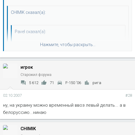
CHIMIK сказал(а):
Pavel сказал(а):
Moscow - Мытищи
Нажмите, чтобы раскрыть...
спрашиваю, потому, что под аватаркой нет ни че, а
Нажмите, чтобы раскрыть...
знаю, что должен тут и Калининградский Паша быть
игрок
Старожил форума
5 612
71
F-150 '06
рига
Нажмите, чтобы раскрыть...
02.10.2007
#28
ну, на украину можно временный ввоз левый делать... а в
белоруссию...нинаю
CHIMIK