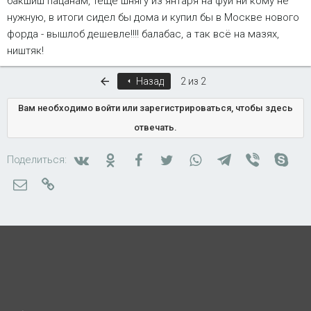
бакшиш пацанам, тёще шнягу из янтаря на фуй ни кому не
правильно мысль развиваешь :wink:
Поэтому, покупаем заранее проверенный авто за эти же
нужную, в итоги сидел бы дома и купил бы в Москве нового
2000 Евро и едем на двух кораблях в "ДОКи" для того
форда - вышлоб дешевле!!!! балабас, а так всё на мазях,
чтобы собрать из двух один, но в этом случае есть еще и
ништяк!
плюсы, мы можем с собой забрать кучу запчастей!!!
Первый
Назад
2 из 2
Вам необходимо войти или зарегистрироваться, чтобы здесь
отвечать.
Вконтакте
Одноклассники
Facebook
Twitter
WhatsApp
Telegram
Viber
Skyp
Поделиться:
Электронная почта
Ссылка