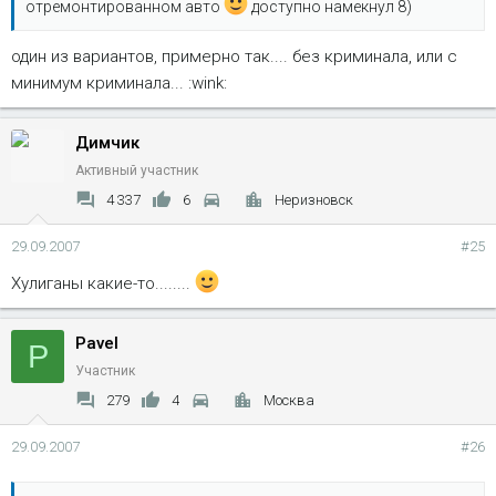
отремонтированном авто
доступно намекнул 8)
один из вариантов, примерно так.... без криминала, или с
минимум криминала... :wink:
Димчик
Активный участник
4 337
6
Неризновск
29.09.2007
#25
Хулиганы какие-то........
Pavel
P
Участник
279
4
Москва
29.09.2007
#26