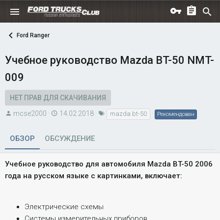
Ford Ranger
Учебное руководство Mazda BT-50 NMT-
009
НЕТ ПРАВ ДЛЯ СКАЧИВАНИЯ
А
Д
Т
mcse2000
14.02.2018
mazda bt-50
Рекомендован
в
а
е
т
т
г
ОБЗОР
ОБСУЖДЕНИЕ
о
а
и
р
с
Учебное руководство для автомобиля Mazda BT-50 2006
о
года на русском языке с картинками, включает:
з
д
а
Электрические схемы
н
Системы измерительных приборов