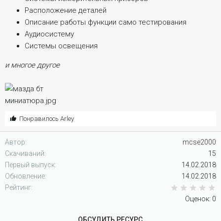
и
Расположение деталей
я
Описание работы функции само тестирования
Аудиосистему
Системы освещения
и многое другое
С
Понравилось
Arley
и
м
Автор
mcse2000
п
Скачиваний
15
а
Первый выпуск
14.02.2018
т
Обновление
14.02.2018
и
0
Рейтинг
и
:
Оценок: 0
ОБСУДИТЬ РЕСУРС