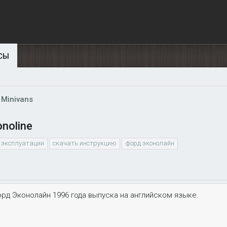
СЫ
 Minivans
noline
о эксплуатации
скачать инструкцию
форд эконолайн
рд Эконолайн 1996 года выпуска на английском языке.