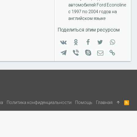
автомобилей Ford Econoline
с 1997 по 2004 годов на
английском языке
Поделиться этим ресурсом
Вконтакте
Одноклассники
Facebook
Twitter
WhatsApp
Telegram
Viber
Skype
Электронная п
Ссылка
ла
Политика конфиденциальности
Помощь
Главная
R
S
S