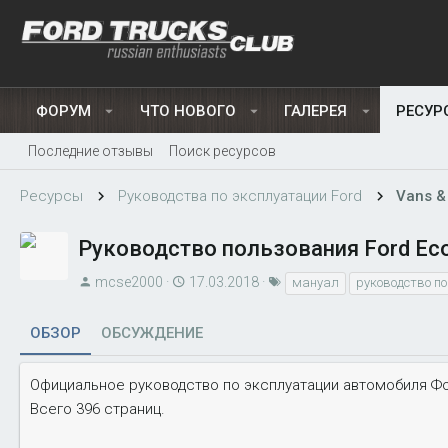
ФОРУМ
ЧТО НОВОГО
ГАЛЕРЕЯ
РЕСУР
Последние отзывы
Поиск ресурсов
Ресурсы
Руководства по эксплуатации Ford
Vans &
Руководство пользования Ford Eco
А
Д
Т
mcse2000
17.03.2018
мануал
руководство п
в
а
е
т
т
г
ОБЗОР
ОБСУЖДЕНИЕ
о
а
и
р
с
Официальное руководство по эксплуатации автомобиля Фо
о
Всего 396 страниц.
з
д