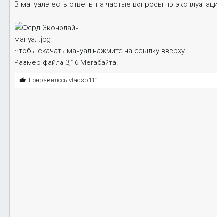
В мануале есть ответы на частые вопросы по эксплуатаци
а
н
и
я
Чтобы скачать мануал нажмите на ссылку вверху.
Размер файла 3,16 Мегабайта.
С
Понравилось
vladsb111
и
м
п
а
т
и
и
: