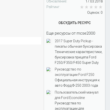
Обновление
17.03.2018
0.0
Рейтинг
Оценок: 0
ОБСУДИТЬ РЕСУРС
Еще ресурсы от mcse2000
2017 Super Duty Pickup -
пикапы обычная буксировка
Технические характеристики,
буксировка прицепа Ford
F250/F350/F450 Super Duty
Руководство по
эксплуатации Ford F250
Официальная инструкция к
авто Форд Ф-250 2003 года
Пользовательский мануал
для Ford Econoline
Руководства по
эксплуатации для