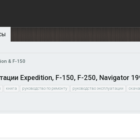
СЫ
ion & F-150
ции Expedition, F-150, F-250, Navigator 1
и
книга
руководство по ремонту
руководство эксплуатации
скача