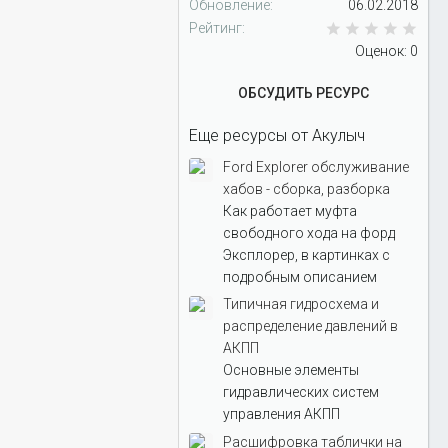
Обновление
06.02.2018
0.0
Рейтинг
Оценок: 0
ОБСУДИТЬ РЕСУРС
Еще ресурсы от Акулыч
Ford Explorer обслуживание
хабов - сборка, разборка
Как работает муфта
свободного хода на форд
Эксплорер, в картинках с
подробным описанием
Типичная гидросхема и
распределение давлений в
АКПП
Основные элементы
гидравлических систем
управления АКПП
Расшифровка таблички на