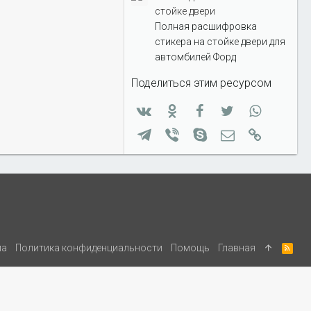
стойке двери
Полная расшифровка
стикера на стойке двери для
автомбилей Форд
Поделиться этим ресурсом
Вконтакте
Одноклассники
Facebook
Twitter
WhatsApp
Telegram
Viber
Skype
Электронная п
Ссылка
ла
Политика конфиденциальности
Помощь
Главная
R
S
S