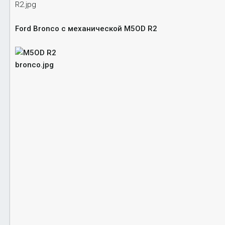
а
н
и
Ford Bronco с механической M5OD R2
я