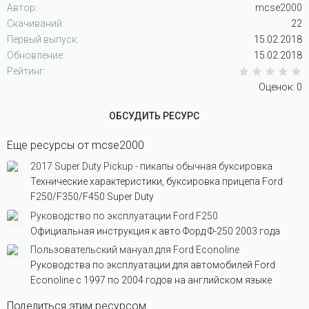
м
Автор
mcse2000
п
Скачиваний
22
а
Первый выпуск
15.02.2018
т
Обновление
15.02.2018
и
0
Рейтинг
и
:
Оценок: 0
ОБСУДИТЬ РЕСУРС
Еще ресурсы от mcse2000
2017 Super Duty Pickup - пикапы обычная буксировка
Технические характеристики, буксировка прицепа Ford
F250/F350/F450 Super Duty
Руководство по эксплуатации Ford F250
Официальная инструкция к авто Форд Ф-250 2003 года
Пользовательский мануал для Ford Econoline
Руководства по эксплуатации для автомобилей Ford
Econoline с 1997 по 2004 годов на английском языке
Поделиться этим ресурсом