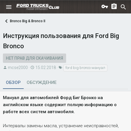
Bronco Big & Bronco II
Инструкция пользования для Ford Big
Bronco
НЕТ ПРАВ ДЛЯ СКАЧИВАНИЯ
А
Д
Т
mcse2000
15.02.2018
ford big bronco мануал
в
а
е
т
т
г
ОБЗОР
ОБСУЖДЕНИЕ
о
а
и
р
с
Мануал для автомобилей Форд Биг Бронко на
о
английском языке содержит полную информацию о
з
работе всех систем автомобиля.
д
а
н
Интервалы замены масла, устранение неисправностей,