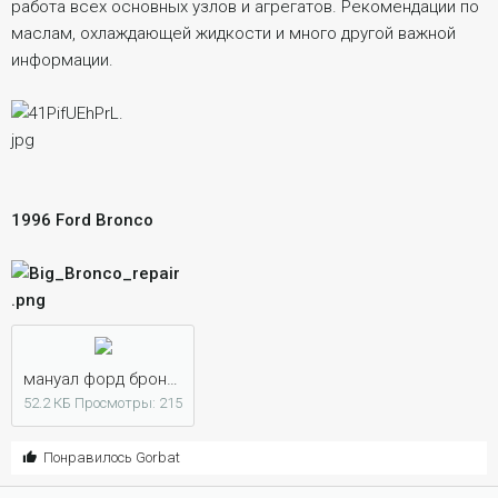
и
работа всех основных узлов и агрегатов. Рекомендации по
я
маслам, охлаждающей жидкости и много другой важной
информации.
1996 Ford Bronco
мануал форд бронко скачать.jpg
52.2 КБ
Просмотры: 215
С
Понравилось
Gorbat
и