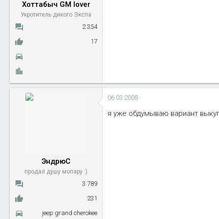
Хоттабыч GM lover
Укротитель дикого Экспа
2 354
17
06.03.2008
я уже обдумываю вариант выкуп
ЭндрюС
продал душу мопару :)
3 789
231
jeep grand cherokee