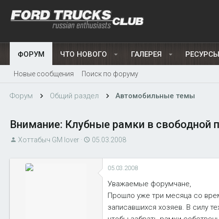
ФОРУМ
ЧТО НОВОГО
ГАЛЕРЕЯ
РЕСУРС
Новые сообщения
Поиск по форуму
Форум
Общий раздел
Автомобильные темы
Внимание: Клубные рамки в свободной 
А
Д
Хоттабыч GM lover
05.03.2008
в
а
т
т
05.03.2008
о
а
р
н
Уважаемые форумчане,
т
а
Прошло уже три месяца со врем
е
ч
записавшихся хозяев. В силу те
м
а