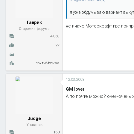
я уже обдумываю вариант выкуп
Гаврик
не иначе Моторкрафт где припр
Старожил форума
4 063
27
почтиМосква
12.03.2008
GM lover
А по почте можно? очен-очень х
Judge
Участник
160