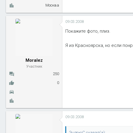
Москва
09.03.2008
Покажите фото, плиз.
Я из Красноярска, но если понр
Moralez
Участник
250
0
09.03.2008
ЭндрюС сказал(а):