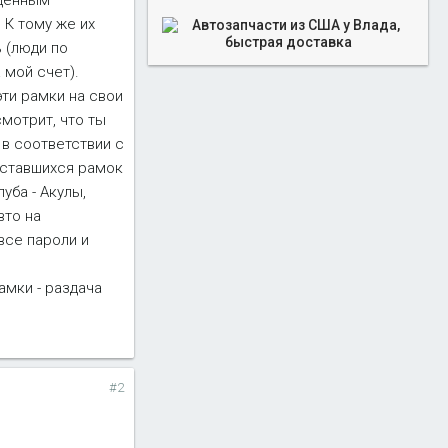
аденным
 К тому же их
 (люди по
 мой счет).
ти рамки на свои
мотрит, что ты
 в соответствии с
 оставшихся рамок
уба - Акулы,
вто на
все пароли и
амки - раздача
#2