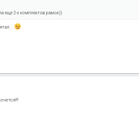
а еще 2-х комплектов рамок))
ятал...
очется!!!