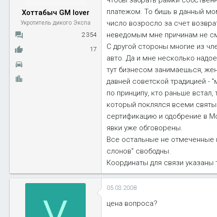
чтобы забрать рамки собственн
ы
л
платежом. То бишь в данный мом
Хоттабыч GM lover
а
число возросло за счет возврат
Укротитель дикого Экспа
неведомым мне причинам не смо
2 354
С другой стороны многие из чл
17
авто. Да и мне несколько надое
тут бизнесом занимаешься, жен
давней советской традицией - 
по принципу, кто раньше встал, 
который поклялся всеми святым
сертификацию и одобрение в Мо
явки уже обговорены.
Все остальные не отмеченные к
слонов" свободны.
Координаты для связи указаны 
05.03.2008
V
цена вопроса?