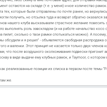
оручно, либо скинуть мне почтовый адрес для отправки накл
ент остаются на складе (т.е. у меня) н-ное количество рамок.
а тех, которые были отправлены по почте ранее, но вернулись
гли получить, но отсылка туда и возврат обратно оказался за
енов нашего клуба высказывали страстное желание повесить э
ло выполнять роль завскладом (и на работе начальство косо с
а пилит, сколько о твои рамки спотыкаться можно). А посему,
"мы обсудили и я решил" - объявляется свободная распродажа
того и валенки. Этот принцип не касается только двух членов кл
и, что после воздушного околхоживания подвески пригонит а
скву в виде выдачи ему клубных рамок, и Taymoor, с котором 
ак реализованные позиции из списка в первом посте темы "Р
там же.