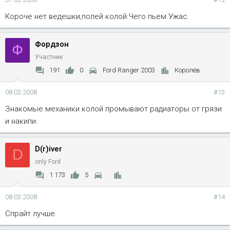
Короче нет ведешки,полей колой.Чего пьем.Ужас.
Фордзон
Ф
Участник
191
0
Ford Ranger 2003
Королёв
08.03.2008
#13
Знакомые механики колой промывают радиаторы от грязи
и накипи.
D(r)iver
D
only Ford
1 173
5
08.03.2008
#14
Спрайт лучше.