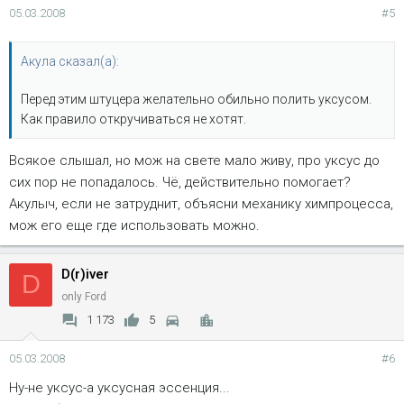
05.03.2008
#5
Акула сказал(а):
Перед этим штуцера желательно обильно полить уксусом.
Как правило откручиваться не хотят.
Всякое слышал, но мож на свете мало живу, про уксус до
сих пор не попадалось. Чё, действительно помогает?
Акулыч, если не затруднит, объясни механику химпроцесса,
мож его еще где использовать можно.
D(r)iver
D
only Ford
1 173
5
05.03.2008
#6
Ну-не уксус-а уксусная эссенция...