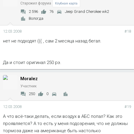
Старожил форума
Клубная карта
2 596
76
Jeep Grand Cherokee wk2
Вологда
12.03.2008
#18
нет не подходят ((( , сам 2 месяца назад бегал.
Да и стоит оригинал 250 рэ.
Moralez
Участник
250
0
12.03.2008
#19
А что всё-таки делать, если воздух в АБС попал? Как это
проявляется? А то есть у меня подозрения, что не должны
тормоза даже на американце быть настолько