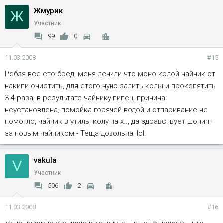
Жмурик
Ж
Участник
99
0
11.03.2008
#15
Ребзя все ето бред, меня лечили что моно колой чайник от
накипи очистить, для етого нуно залить колы и прокепятить
3-4 раза, в результате чайнику пипец, причина
неустановлена, помойка горячей водой и отпаривание не
помогло, чайник в утиль, колу на х.., да здравствует шопинг
за новым чайником - Теща довольна :lol:
vakula
V
Участник
506
2
11.03.2008
#16
теща наверно эту идею и толкнула... в душе надеясь, что