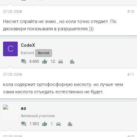
07.03.2008
#10
Насчет спрайта не знаю , но кола точно отедает. По
дискавери показывали в разрушителях )))
CodeX
C
Banned
Banned
6 650
12
07.03.2008
#11
кола содержит ортофосфорную кислоту. но лучше чем
сама кислота отъедать естественно не будет.
as
Активный участник
1 532
1
07.03.2008
#12