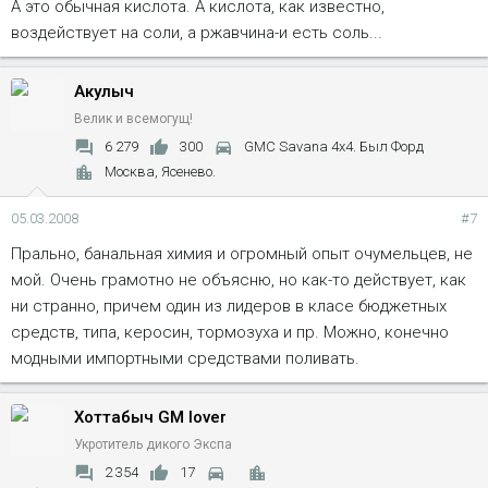
А это обычная кислота. А кислота, как известно,
воздействует на соли, а ржавчина-и есть соль...
Акулыч
Велик и всемогущ!
6 279
300
GMC Savana 4x4. Был Форд
Москва, Ясенево.
05.03.2008
#7
Прально, банальная химия и огромный опыт очумельцев, не
мой. Очень грамотно не объясню, но как-то действует, как
ни странно, причем один из лидеров в класе бюджетных
средств, типа, керосин, тормозуха и пр. Можно, конечно
модными импортными средствами поливать.
Хоттабыч GM lover
Укротитель дикого Экспа
2 354
17