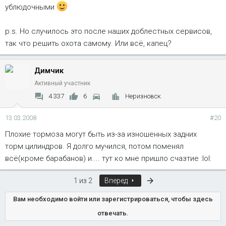
ублюдочными
p.s. Но случилось это после наших доблестных сервисов,
так что решить охота самому. Или всё, капец?
Димчик
Активный участник
4 337
6
Неризновск
13.03.2008
#20
Плохие тормоза могут быть из-за изношенных задних
торм.цилиндров. Я долго мучился, потом поменял
всё(кроме барабанов) и.... тут ко мне пришло счазтие :lol:
Последняя
1 из 2
Вперед
Вам необходимо войти или зарегистрироваться, чтобы здесь
отвечать.