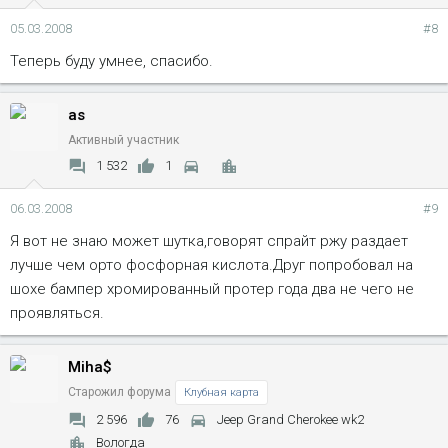
05.03.2008
#8
Теперь буду умнее, спасибо.
as
Активный участник
1 532
1
06.03.2008
#9
Я вот не знаю может шутка,говорят спрайт ржу раздает
лучше чем орто фосфорная кислота.Друг попробовал на
шохе бампер хромированный протер года два не чего не
проявляться.
Miha$
Старожил форума
Клубная карта
2 596
76
Jeep Grand Cherokee wk2
Вологда