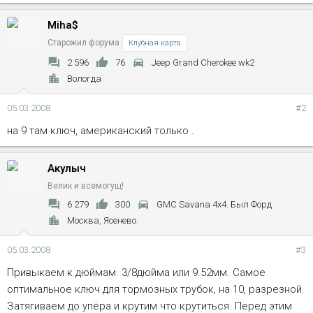
Miha$
Старожил форума
Клубная карта
2 596
76
Jeep Grand Cherokee wk2
Вологда
05.03.2008
#2
на 9 там ключ, американский только .
Акулыч
Велик и всемогущ!
6 279
300
GMC Savana 4x4. Был Форд
Москва, Ясенево.
05.03.2008
#3
Привыкаем к дюймам. 3/8дюйма или 9.52мм. Самое
оптимальное ключ для тормозных трубок, на 10, разрезной.
Затягиваем до упёра и крутим что крутиться. Перед этим