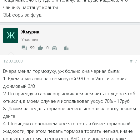
чайнику настанут кранты.
ЗЫ: сорь за флуд.
Жмурик
Ж
Участник
99
0
12.03.2008
#17
Вчера менял тормозуху, уж больно она черная была:
1. Едем в магазин за тормозухой 970гр. х 2шт., и ключик
дюймовый 3/8
2. По приезду в гараж опрыскиваем чем нить штуцера чтоб
откисли, в моем случае я использовал уксус 70% - 17руб.
3. Давим на педаль тормоза несколько раз на заглушенном
двиге
4. Шприцем отсасываем все что есть в бачке тормозной
жидкости, при этом педаль тормоза трогать нельзя, иначе
воздух в систему, а если есть АБС, то и вовсе в гараже