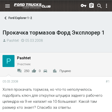
Ford Explorer 1-2
Прокачка тормазов Форд Эксплорер 1
А
Д
Pashtet
05.03.2008
в
а
т
т
о
а
Pashtet
P
р
н
Участник
т
а
250
0
Пущино
е
ч
м
а
05.03.2008
#1
ы
л
Хотел прокачать тормоза, но что-то неполучилось
а
подобрать ключ для открутки штуцира заднего рабочего
цилиндра на 9 не налазит на 10 большеват. Какой там
размер кто знает? Спасибо за ответы.