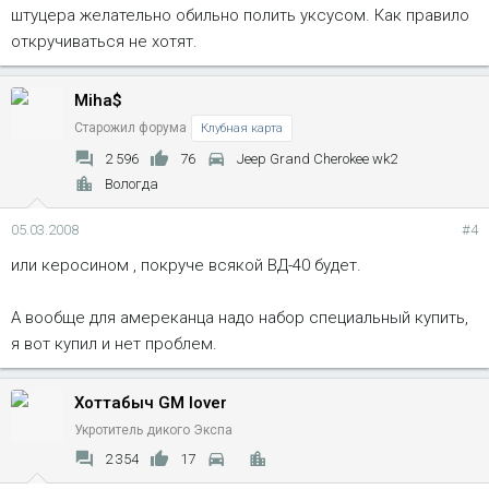
штуцера желательно обильно полить уксусом. Как правило
откручиваться не хотят.
Miha$
Старожил форума
Клубная карта
2 596
76
Jeep Grand Cherokee wk2
Вологда
05.03.2008
#4
или керосином , покруче всякой ВД-40 будет.
А вообще для амереканца надо набор специальный купить,
я вот купил и нет проблем.
Хоттабыч GM lover
Укротитель дикого Экспа
2 354
17