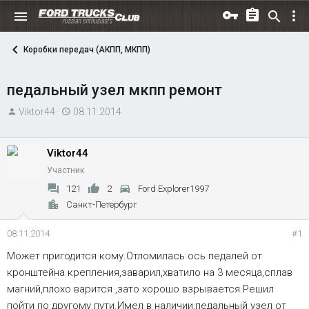
Коробки передач (АКПП, МКПП)
педальный узел мкпп ремонт
А
Д
Viktor44
08.11.2014
в
а
т
т
Viktor44
о
а
Участник
р
н
т
а
121
2
Ford Explorer1997
е
ч
Санкт-Петербург
м
а
ы
л
08.11.2014
#1
а
Может пригодится кому.Отломилась ось педалей от
кронштейна крепления,заварил,хватило на 3 месяца,сплав
магний,плохо варится ,зато хорошо взрывается.Решил
пойти по другому пути.Имел в наличии,педальный узел от