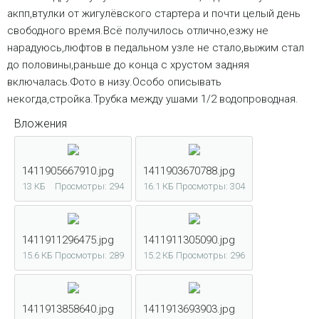
акпп,втулки от жигулёвского стартера и почти целый день
свободного время.Всё получилось отлично,езжу не
нарадуюсь,люфтов в педальном узле не стало,выжим стал
до половины,раньше до конца с хрустом задняя
включалась.Фото в низу.Особо описывать
некогда,стройка.Трубка между ушами 1/2 водопроводная.
Вложения
1411905667910.jpg
1411903670788.jpg
13 КБ
Просмотры: 294
16.1 КБ
Просмотры: 304
1411911296475.jpg
1411911305090.jpg
15.6 КБ
Просмотры: 289
15.2 КБ
Просмотры: 296
1411913858640.jpg
1411913693903.jpg