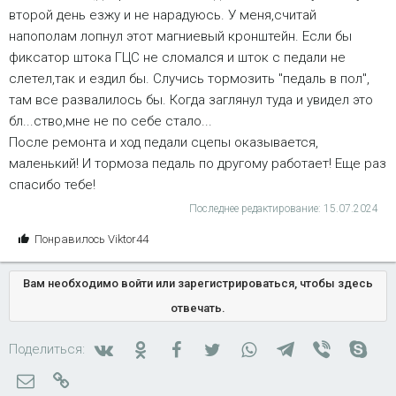
второй день езжу и не нарадуюсь. У меня,считай
напополам лопнул этот магниевый кронштейн. Если бы
фиксатор штока ГЦС не сломался и шток с педали не
слетел,так и ездил бы. Случись тормозить "педаль в пол",
там все развалилось бы. Когда заглянул туда и увидел это
бл...ство,мне не по себе стало...
После ремонта и ход педали сцепы оказывается,
маленький! И тормоза педаль по другому работает! Еще раз
спасибо тебе!
Последнее редактирование:
15.07.2024
С
Понравилось
Viktor44
и
м
Вам необходимо войти или зарегистрироваться, чтобы здесь
п
отвечать.
а
т
и
Вконтакте
Одноклассники
Facebook
Twitter
WhatsApp
Telegram
Viber
Skyp
Поделиться:
и
Электронная почта
Ссылка
: