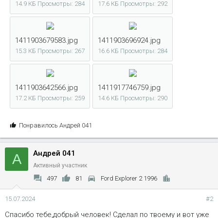
14.9 КБ
Просмотры: 284
17.6 КБ
Просмотры: 292
1411903679583.jpg
1411903696924.jpg
15.3 КБ
Просмотры: 267
16.6 КБ
Просмотры: 284
1411903642566.jpg
1411917746759.jpg
17.2 КБ
Просмотры: 259
14.6 КБ
Просмотры: 290
С
Понравилось
Андрей 041
и
м
Андрей 041
п
А
а
Активный участник
т
497
81
Ford Explorer 2 1996
и
и
15.07.2024
#2
:
Спасибо тебе,добрый человек! Сделал по твоему и вот уже