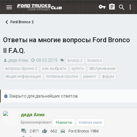
Ford Bronco 2
Ответы на многие вопросы Ford Bronco
II F.A.Q.
А
Д
Т
дядя Алик
08.03.2019
bronco 2
bronco ii
в
а
е
вопросы бронко 2
как выбрать
купить
обслуживание
т
т
г
общая информация
полезные ссылки
ремонт
форум
о
а
и
р
н
т
а
Закрыто для дальнейших ответов.
е
ч
м
а
ы
л
дядя Алик
а
Бронконекромант
Модератор
Клубная карта
2 871
662
Ford Bronco 1984