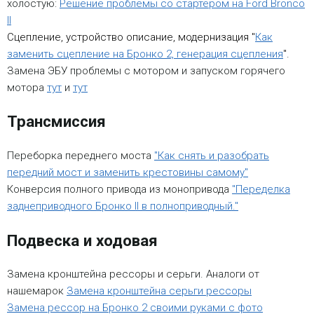
холостую:
Решение проблемы со стартером на Ford Bronco
II
Сцепление, устройство описание, модернизация "
Как
заменить сцепление на Бронко 2, генерация сцепления
".
Замена ЭБУ проблемы с мотором и запуском горячего
мотора
тут
и
тут
Трансмиссия
Переборка переднего моста
"Как снять и разобрать
передний мост и заменить крестовины самому"
Конверсия полного привода из монопривода
"Переделка
заднеприводного Бронко II в полноприводный."
Подвеска и ходовая
Замена кронштейна рессоры и серьги. Аналоги от
нашемарок
Замена кронштейна серьги рессоры
Замена рессор на Бронко 2 своими руками с фото