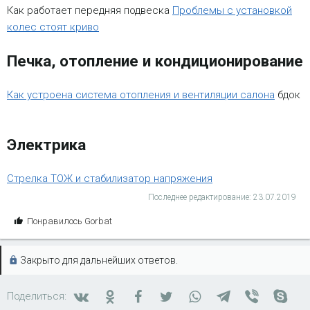
Как работает передняя подвеска
Проблемы с установкой
колес стоят криво
Печка, отопление и кондиционирование
Как устроена система отопления и вентиляции салона
бдок
Электрика
Стрелка ТОЖ и стабилизатор напряжения
Последнее редактирование:
23.07.2019
С
Понравилось
Gorbat
и
м
Закрыто для дальнейших ответов.
п
а
т
Вконтакте
Одноклассники
Facebook
Twitter
WhatsApp
Telegram
Viber
Skyp
Поделиться:
и