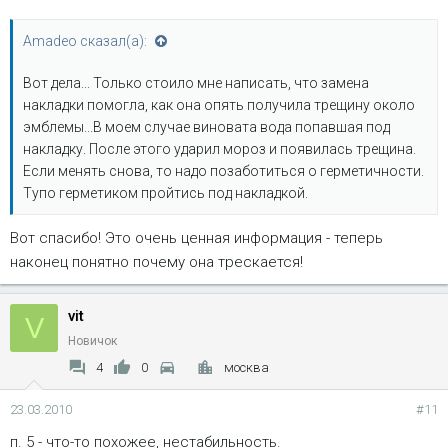
Amadeo сказал(а):
Вот дела... Только стоило мне написать, что замена
накладки помогла, как она опять получила трещину около
эмблемы...В моем случае виновата вода попавшая под
накладку. После этого ударил мороз и появилась трещина.
Если менять снова, то надо позаботиться о герметичности.
Тупо герметиком пройтись под накладкой.
Вот спасибо! Это очень ценная информация - теперь
наконец понятно почему она трескается!
vit
V
Новичок
4
0
москва
23.03.2010
#11
п. 5 - что-то похожее, нестабильность.