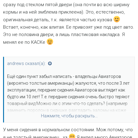
сразу под стеклом пятой двери (она почти во всю ширину
кормы и на ней эмблема приклеена). Это, естественно,
оригинальная деталь, т.к. является частью кузова
Встает, конечно, как влитая. Ее привозят уже под цвет авто.
Это не половина двери, а лишь пластиковая накладка. Я
менял ее по КАСКе
andrews сказал(а):
Ещё один пункт забыл написать - владельцы Авиаторов
(вероятно толстые американцы) жалуются, что после 3 лет
эксплуатации, передние сидения Авиаторов выглядит как
будто им 10 лет! Т.е. передние сидения очень быстро теряют
товарный вид Можно ли с этим что-то сделать? (например
заменить поролон в сидушке, разгладить заломы на коже
Нажмите, чтобы раскрыть...
как-нибудь и т.д...)
У меня сидения в нормальном состоянии. Мож потому, что
я не толстый американец...хз
Я видел много Авиаторов