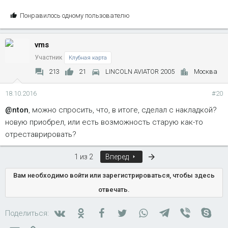
С
Понравилось одному пользователю
и
м
vms
п
а
Участник
Клубная карта
т
213
21
LINCOLN AVIATOR 2005
Москва
и
и
18.10.2016
#20
:
@nton
, можно спросить, что, в итоге, сделал с накладкой?
новую приобрел, или есть возможность старую как-то
отреставрировать?
Последняя
1 из 2
Вперед
Вам необходимо войти или зарегистрироваться, чтобы здесь
отвечать.
Вконтакте
Одноклассники
Facebook
Twitter
WhatsApp
Telegram
Viber
Skyp
Поделиться: