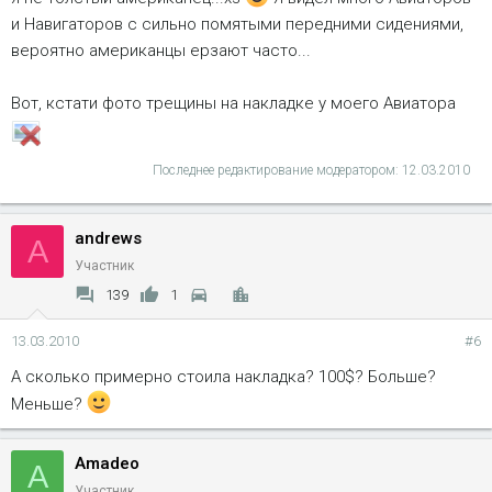
и Навигаторов с сильно помятыми передними сидениями,
вероятно американцы ерзают часто...
Вот, кстати фото трещины на накладке у моего Авиатора
Последнее редактирование модератором:
12.03.2010
andrews
A
Участник
139
1
13.03.2010
#6
А сколько примерно стоила накладка? 100$? Больше?
Меньше?
Amadeo
A
Участник