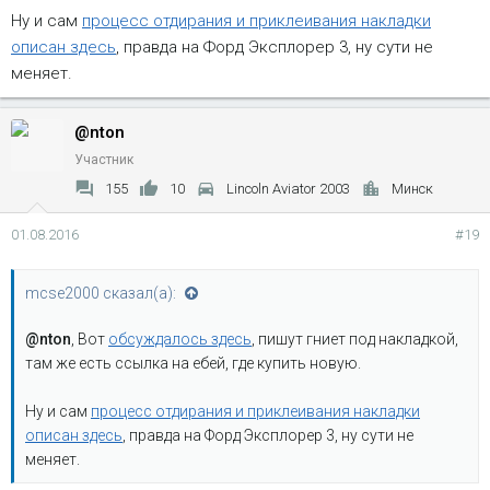
Ну и сам
процесс отдирания и приклеивания накладки
описан здесь
, правда на Форд Эксплорер 3, ну сути не
меняет.
@nton
Участник
155
10
Lincoln Aviator 2003
Минск
01.08.2016
#19
mcse2000 сказал(а):
@nton
, Вот
обсуждалось здесь
, пишут гниет под накладкой,
там же есть ссылка на ебей, где купить новую.
Ну и сам
процесс отдирания и приклеивания накладки
описан здесь
, правда на Форд Эксплорер 3, ну сути не
меняет.