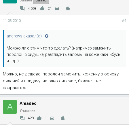
Banned
Banned
4 093
21
11.03.2010
#4
andrews сказал(а):
Можно ли с этим что-то сделать? (например заменить
поролон в сидушке, разгладить заломы на коже как-нибудь
и т.д...)
Можно, не дешево, поролон заменить, коженную основу
сидений в придачу..на одно сидение, бюджет..не
понравится..
Amadeo
A
Участник
428
1