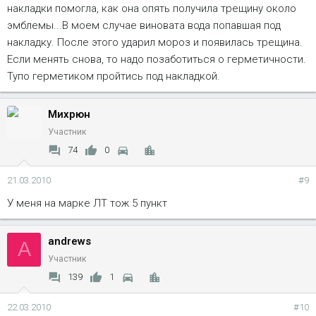
накладки помогла, как она опять получила трещину около
эмблемы...В моем случае виновата вода попавшая под
накладку. После этого ударил мороз и появилась трещина.
Если менять снова, то надо позаботиться о герметичности.
Тупо герметиком пройтись под накладкой.
Михрюн
Участник
74
0
21.03.2010
#9
У меня на марке ЛТ тож 5 пункт
andrews
A
Участник
139
1
22.03.2010
#10