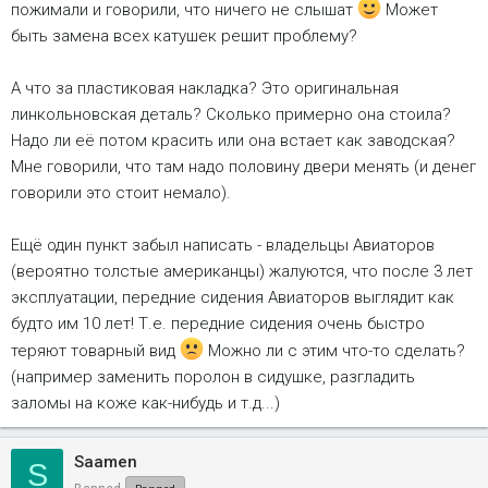
пожимали и говорили, что ничего не слышат
Может
быть замена всех катушек решит проблему?
А что за пластиковая накладка? Это оригинальная
линкольновская деталь? Сколько примерно она стоила?
Надо ли её потом красить или она встает как заводская?
Мне говорили, что там надо половину двери менять (и денег
говорили это стоит немало).
Ещё один пункт забыл написать - владельцы Авиаторов
(вероятно толстые американцы) жалуются, что после 3 лет
эксплуатации, передние сидения Авиаторов выглядит как
будто им 10 лет! Т.е. передние сидения очень быстро
теряют товарный вид
Можно ли с этим что-то сделать?
(например заменить поролон в сидушке, разгладить
заломы на коже как-нибудь и т.д...)
Saamen
S