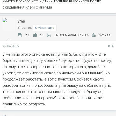
ничего плохого нет. Датчик топлива вылечился после
скидывания клем с аккума
vms
Участник
Клубная карта
213
21
LINCOLN AVIATOR 2005
Москва
27.04.2016
#14
у меня из этого списка есть пункты 2,7,8. с пунктом 2 не
борюсь; затем, диск у меня чейнджер съел (судя по всему,
потому что я совершенно точно не терял его, домой не
уносил, то есть использовал по назначению в машине), но
продолжает работать. а вот с пунктом 8 хочется как-то
разобраться - я попробовал эту накладку на себя потянуть,
так из под нее что-то посыпалось, я подумал: "да ну ее,
сейчас доломаю ненароком". хотелось бы понять как
правильно ее отодрать.