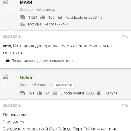
МАКИ
Сосисочный джипер
1 524
166
Ford Explorer 2009 4,6
Москва - не собянинск !
28.04.2016
#15
vms
, Вить накладка срезается со стекла (она там на
мастике)
С
Понравилось одному пользователю
и
м
Goleaf
п
а
Активный участник
Модератор
т
721
94
Lincoln Aviator 2005
Калуга
и
и
28.04.2016
#16
:
По пунктам:
1.не увсех
2.видимо с раздаткой Фул-Тайм,с Парт-Таймом нет и не