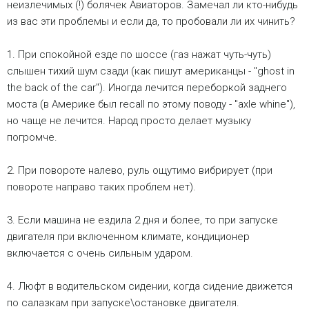
неизлечимых (!) болячек Авиаторов. Замечал ли кто-нибудь
из вас эти проблемы и если да, то пробовали ли их чинить?
1. При спокойной езде по шоссе (газ нажат чуть-чуть)
слышен тихий шум сзади (как пишут американцы - "ghost in
the back of the car"). Иногда лечится переборкой заднего
моста (в Америке был recall по этому поводу - "axle whine"),
но чаще не лечится. Народ просто делает музыку
погромче.
2. При повороте налево, руль ощутимо вибрирует (при
повороте направо таких проблем нет).
3. Если машина не ездила 2 дня и более, то при запуске
двигателя при включенном климате, кондиционер
включается с очень сильным ударом.
4. Люфт в водительском сидении, когда сидение движется
по салазкам при запуске\остановке двигателя.