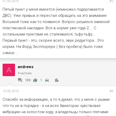
07.03.2010
#2
Пятый пункт у меня имеется (немножко подергивается
ДВС). Уже привык и перестал обращать на это внимание.
Восьмой тоже как-то появился. Вопрос решился заменой
пластиковой накладки. Все в норме уже года 2.... С
остальными пунктами не сталкивался, тьфу-тьфу...
Первый пункт - это, скорее всего, звук редуктора...Это
норма. На Форд Эксплорере ( без пробега) было тоже
самое....
andrews
A
Участник
139
1
10.03.2010
#3
Спасибо за информацию, а то я думал, что у меня с ушами
что-то не в порядке - я на всех Авиаторах чувствовал
вибрацию на холостом ходу, а владельцы только плечами