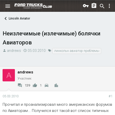
Lincoln Aviator
Неизлечимые (излечимые) болячки
Авиаторов
А
Д
Т
andrews
05.03.2010
линкольн авиатор проблемы
в
а
е
т
т
г
о
а
и
andrews
р
н
A
т
а
Участник
е
ч
139
1
м
а
ы
л
05.03.2010
#1
а
Прочитал и проанализировал много американских форумов
по Авиаторам... Получился вот такой вот список типичных