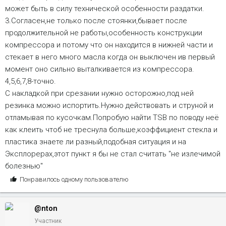
может быть в силу технической особенности раздатки.
3.Согласен,не только после стоянки,бывает после
продолжительной не работы,особенность конструкции
компрессора и потому что он находится в нижней части и
стекает в него много масла когда он выключен ив первый
момент оно сильно выталкивается из компрессора.
4,5,6,7,8-точно.
С накладкой при срезании нужно осторожно,под ней
резинка можно испортить.Нужно действовать и струной и
отламывая по кусочкам.Попробую найти TSB по поводу неё
как клеить чтоб не треснула больше,коэффициент стекла и
пластика знаете ли разный,подобная ситуация и на
Эксплорерах,этот пункт я бы не стал считать "не излечимой
болезнью"
С
Понравилось одному пользователю
и
м
@nton
п
а
Участник