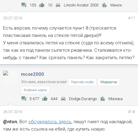
т
155
10
Lincoln Aviator 2003
Минск
и
и
25.07.2016
#17
:
Есть версия, почему случается пункт 8 (трескается
пластиковая панель на стекле пятой двери)!!!
У меня отвалилась петля на стекле (судя по всему отгнила),
так как из под панели сыпется ржавчина. Сталкивался кто-
нибудь с таким? Как срезать панель? Как закрепить петлю?
mcse2000
Это имя, известное всем!
Партнёр клуба
Модератор
Клубная карта
3 677
644
Dodge Durango
Москва
26.07.2016
#18
@nton
, Вот
обсуждалось здесь
, пишут гниет под накладкой,
там же есть ссылка на ебей, где купить новую.