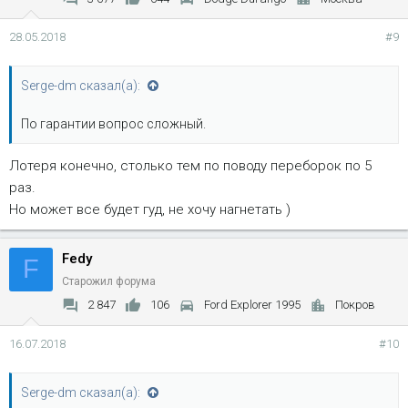
28.05.2018
#9
Serge-dm сказал(а):
По гарантии вопрос сложный.
Лотеря конечно, столько тем по поводу переборок по 5
раз.
Но может все будет гуд, не хочу нагнетать )
Fedy
F
Старожил форума
2 847
106
Ford Explorer 1995
Покров
16.07.2018
#10
Serge-dm сказал(а):