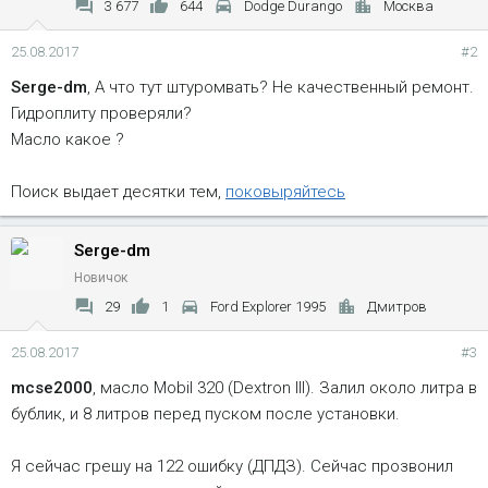
3 677
644
Dodge Durango
Москва
25.08.2017
#2
Serge-dm
, А что тут штуромвать? Не качественный ремонт.
Гидроплиту проверяли?
Масло какое ?
Поиск выдает десятки тем,
поковыряйтесь
Serge-dm
Новичок
29
1
Ford Explorer 1995
Дмитров
25.08.2017
#3
mcse2000
, масло Mobil 320 (Dextron III). Залил около литра в
бублик, и 8 литров перед пуском после установки.
Я сейчас грешу на 122 ошибку (ДПДЗ). Сейчас прозвонил