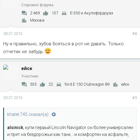
Старожил форума
2 469
137
Е-350 и Акулофордоуаз
Москва
28.01.2013
#8
Ну и правильно, зубов бояться в рот не давать. Только
отчетик не забудь.
ейск
Участник
535
22
ford E 150 Clubwagon 89
ейск
29.01.2013
#9
khatet 745 сказал(а):
alsinick
, купи первый Lincoln Navigator он более универсален
и прет на бездорожьи как танк....и комфортен на асфальте,