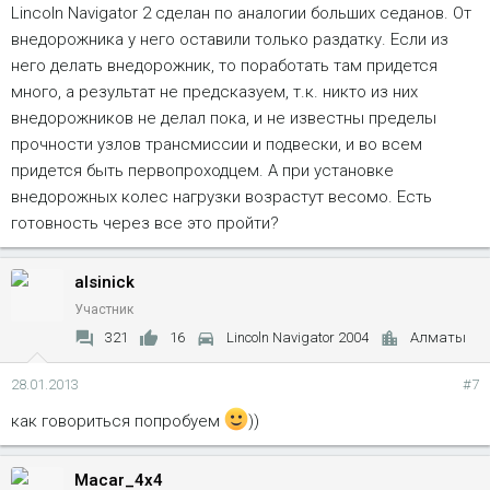
Lincoln Navigator 2 сделан по аналогии больших седанов. От
внедорожника у него оставили только раздатку. Если из
него делать внедорожник, то поработать там придется
много, а результат не предсказуем, т.к. никто из них
внедорожников не делал пока, и не известны пределы
прочности узлов трансмиссии и подвески, и во всем
придется быть первопроходцем. А при установке
внедорожных колес нагрузки возрастут весомо. Есть
готовность через все это пройти?
alsinick
Участник
321
16
Lincoln Navigator 2004
Алматы
28.01.2013
#7
как говориться попробуем
))
Macar_4x4