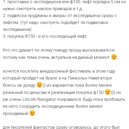
1. проставки с экспедишена или ф150. лифт порядка 5 см но
нужно смотреть наклон приводов и т.д.
2. подвеска пруджины и аморы от экспедишена сразу с
лифтом. (тут надо смотреть подойдет ли подвесвка
экспедишена)
3. покупка Ф150 - и его последющий лифт.
Кто что думает по этому поводу прошу высказываться.
потому как тема очень актуальна на данный момент
хочется посетить внедорожный фестиваль в этом году
который пройдет на Урале а на Линкольн Навигаторе
боюсь не доеду
)) из вариантов пока более менее
реальный по деньгам и реализации покупка ф150
))) но
уж очень Lincoln Navigator понравился. Буду пока пробовать
из него соорудить экспедиционник более менее
проходимый
для писателей фантастов сразу оговорюсь: до этого был