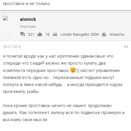
проставок и не только
alsinick
Участник
321
16
Lincoln Navigator 2004
Алматы
26.01.2013
#4
я почитал вроде как у нас крепления одинаковые что
спереди что сзади!!! можно же просто купить два
комплекта передних проставок
)) насчет управления
пневмой есть одно но... перекачанные подушки могут
лопнуть в ямке какой нибудь... а иногда приходится ходом
проезжать ухабы.
пока кроме проставок ничего не нашел. продолжаю
думать. Как потеплеет залезу все по подвеске промерю и
выскажу свои мысли.