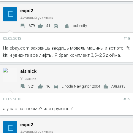
expd2
E
Активный участник
679
41
putincity
02.02.2013
#18
На ebay.com заходишь вводишь модель машины и вот это lift
kit ,и увидите все лифты. Я брал комплект 3,5+2,5 дюйма.
alsinick
Участник
321
16
Lincoln Navigator 2004
Алматы
03.02.2013
#19
а у вас на пневме? или пружины?
expd2
E
Активный участник