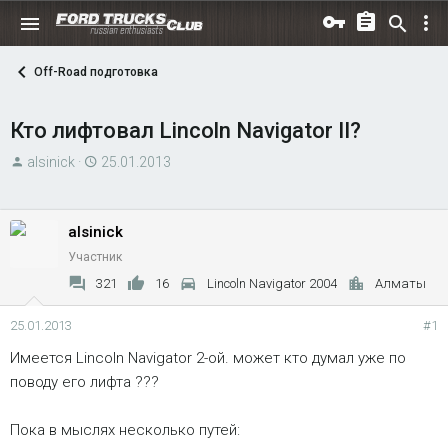
Off-Road подготовка
Кто лифтовал Lincoln Navigator II?
А
Д
alsinick
25.01.2013
в
а
т
т
о
а
alsinick
р
н
Участник
т
а
321
16
Lincoln Navigator 2004
Алматы
е
ч
м
а
25.01.2013
#1
ы
л
Имеется Lincoln Navigator 2-ой. может кто думал уже по
а
поводу его лифта ???
Пока в мыслях несколько путей: