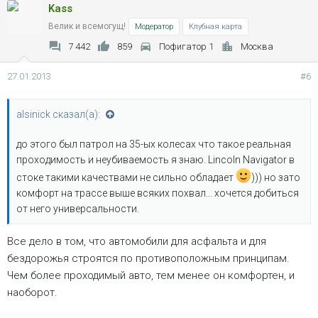
Kass
Велик и всемогущ!
Модератор
Клубная карта
7 442
859
Пофигатор 1
Москва
27.01.2013
#6
alsinick сказал(а):
до этого был патрол на 35-ых колесах что такое реальная
проходимость и неубиваемость я знаю. Lincoln Navigator в
стоке такими качествами не сильно обладает
))) но зато
комфорт на трассе выше всяких похвал... хочется добиться
от него универсальности.
Все дело в том, что автомобили для асфальта и для
бездорожья строятся по противоположным принципам.
Чем более проходимый авто, тем менее он комфортен, и
наоборот.