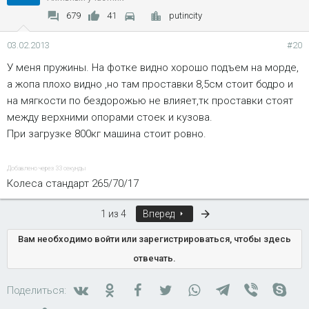
679
41
putincity
03.02.2013
#20
У меня пружины. На фотке видно хорошо подъем на морде,
а жопа плохо видно ,но там проставки 8,5см стоит бодро и
на мягкости по бездорожью не влияет,тк проставки стоят
между верхними опорами стоек и кузова.
При загрузке 800кг машина стоит ровно.
Добавлено через 33 секунды
Колеса стандарт 265/70/17
Последняя
1 из 4
Вперед
Вам необходимо войти или зарегистрироваться, чтобы здесь
отвечать.
Вконтакте
Одноклассники
Facebook
Twitter
WhatsApp
Telegram
Viber
Skyp
Поделиться: