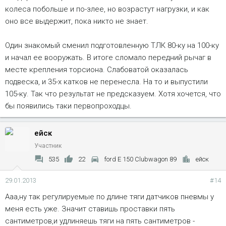
колеса побольше и по-злее, но возрастут нагрузки, и как
оно все выдержит, пока никто не знает.
Один знакомый сменил подготовленную ТЛК 80-ку на 100-ку
и начал ее вооружать. В итоге сломало передний рычаг в
месте крепления торсиона. Слабоватой оказалась
подвеска, и 35-х катков не перенесла. На то и выпустили
105-ку. Так что результат не предсказуем. Хотя хочется, что
бы появились таки первопроходцы.
ейск
Участник
535
22
ford E 150 Clubwagon 89
ейск
29.01.2013
#14
Ааа,ну так регулируемые по длине тяги датчиков пневмы у
меня есть уже. Значит ставишь проставки пять
сантиметров,и удлиняешь тяги на пять сантиметров -