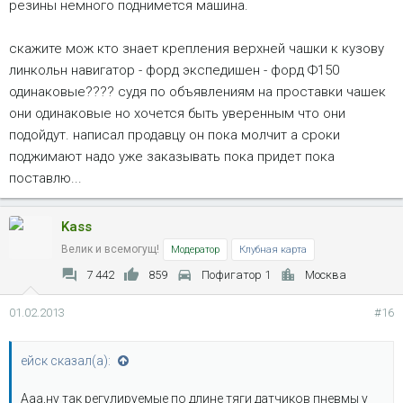
резины немного поднимется машина.
скажите мож кто знает крепления верхней чашки к кузову
линкольн навигатор - форд экспедишен - форд Ф150
одинаковые???? судя по объявлениям на проставки чашек
они одинаковые но хочется быть уверенным что они
подойдут. написал продавцу он пока молчит а сроки
поджимают надо уже заказывать пока придет пока
поставлю...
Kass
Велик и всемогущ!
Модератор
Клубная карта
7 442
859
Пофигатор 1
Москва
01.02.2013
#16
ейск сказал(а):
Ааа,ну так регулируемые по длине тяги датчиков пневмы у