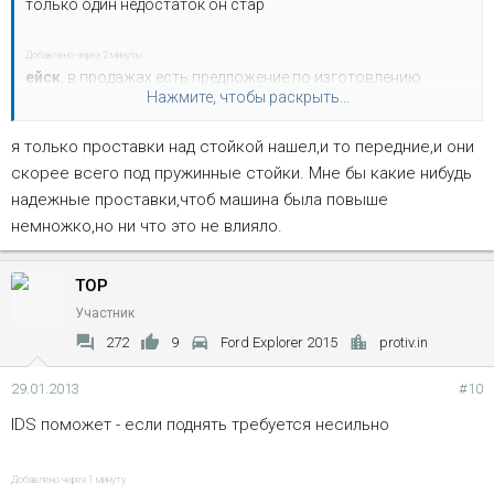
только один недостаток он стар
Добавлено через 2 минуты
ейск
, в продажах есть предложение по изготовлению
Нажмите, чтобы раскрыть...
проставок и не только
я только проставки над стойкой нашел,и то передние,и они
скорее всего под пружинные стойки. Мне бы какие нибудь
надежные проставки,чтоб машина была повыше
немножко,но ни что это не влияло.
TOP
Участник
272
9
Ford Explorer 2015
protiv.in
29.01.2013
#10
IDS поможет - если поднять требуется несильно
Добавлено через 1 минуту