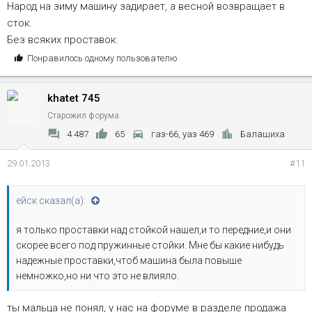
Народ на зиму машину задирает, а весной возвращает в
сток.
Без всяких проставок.
С
Понравилось одному пользователю
и
м
khatet 745
п
а
Старожил форума
т
4 487
65
газ-66, уаз 469
Балашиха
и
и
29.01.2013
#11
:
ейск сказал(а):
я только проставки над стойкой нашел,и то передние,и они
скорее всего под пружинные стойки. Мне бы какие нибудь
надежные проставки,чтоб машина была повыше
немножко,но ни что это не влияло.
ты мальца не понял, у нас на форуме в разделе продажа