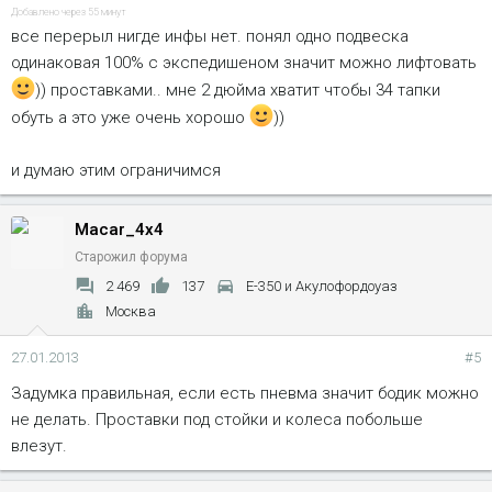
Добавлено через 55 минут
все перерыл нигде инфы нет. понял одно подвеска
одинаковая 100% с экспедишеном значит можно лифтовать
)) проставками.. мне 2 дюйма хватит чтобы 34 тапки
обуть а это уже очень хорошо
))
и думаю этим ограничимся
Macar_4x4
Старожил форума
2 469
137
Е-350 и Акулофордоуаз
Москва
27.01.2013
#5
Задумка правильная, если есть пневма значит бодик можно
не делать. Проставки под стойки и колеса побольше
влезут.