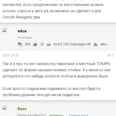
запчастей, есть предложение по изготовлению всяких
штучек, спроси у авто ра, возможно он сделает и для
Lincoln Navigator два
ейск
Участник
535
22
ford E 150 Clubwagon 89
ейск
29.01.2013
#12
Так и я про то же говорю,поставки мне и местный ТОКАРЬ
сделает по форме крышки пневмо.стойки. А у меня от них
испортится что нибудь.хочется чтоб все выверенно было.
Если просто подушками поднимать,то жестко будет,я
пробовал,удлинив тяги датчиков подвески.
Kass
Велик и всемогущ!
Модератор
Клубная карта