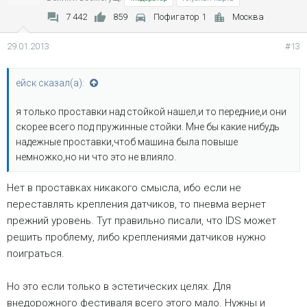
7 442
859
Пофигатор 1
Москва
29.01.2013
#13
ейск сказал(а):
я только проставки над стойкой нашел,и то передние,и они
скорее всего под пружинные стойки. Мне бы какие нибудь
надежные проставки,чтоб машина была повыше
немножко,но ни что это не влияло.
Нет в проставках никакого смысла, ибо если не
переставлять крепления датчиков, то пневма вернет
прежний уровень. Тут правильно писали, что IDS может
решить проблему, либо креплениями датчиков нужно
поиграться.
Но это если только в эстетических целях. Для
внедорожного фестиваля всего этого мало. Нужны и