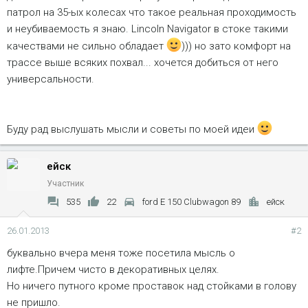
патрол на 35-ых колесах что такое реальная проходимость
и неубиваемость я знаю. Lincoln Navigator в стоке такими
качествами не сильно обладает
))) но зато комфорт на
трассе выше всяких похвал... хочется добиться от него
универсальности.
Буду рад выслушать мысли и советы по моей идеи
ейск
Участник
535
22
ford E 150 Clubwagon 89
ейск
26.01.2013
#2
буквально вчера меня тоже посетила мысль о
лифте.Причем чисто в декоративных целях.
Но ничего путного кроме проставок над стойками в голову
не пришло.