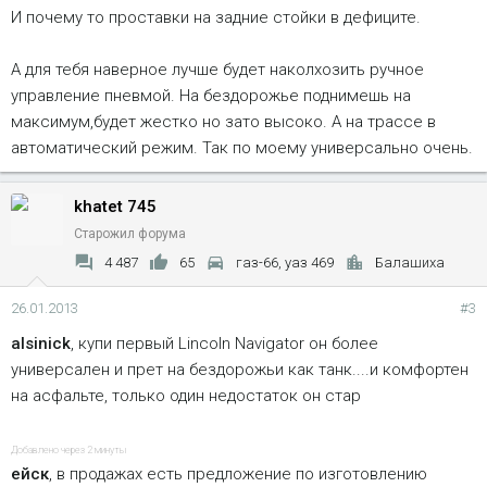
И почему то проставки на задние стойки в дефиците.
А для тебя наверное лучше будет наколхозить ручное
управление пневмой. На бездорожье поднимешь на
максимум,будет жестко но зато высоко. А на трассе в
автоматический режим. Так по моему универсально очень.
khatet 745
Старожил форума
4 487
65
газ-66, уаз 469
Балашиха
26.01.2013
#3
alsinick
, купи первый Lincoln Navigator он более
универсален и прет на бездорожьи как танк....и комфортен
на асфальте, только один недостаток он стар
Добавлено через 2 минуты
ейск
, в продажах есть предложение по изготовлению