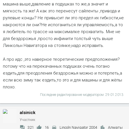
машина выше,давление в подушках то же,а значит и
мягкость та же! А как это перенесут сайленты ,привода и
рулевые концы? Не привысит ли это предел их гибкости,не
накроются ли они?Не испоганиться ли управляемость,а то
я любитель по трассе на максималке прохватить. Мне не
для бездорожья ,просто инфинити толстый чуть выше
Линкольн Навигатора на стоянке,надо исправить.
А про идс ,это наверное теоретические предположения?
потому что на перекачанных подушках очень погано
ездить,для преодоления бездорожья можно и потерпеть,а
если всю зиму так ездить,то это и для машины и для жёпы
плохо.
Последнее редактирование модератором:
29.01.2013
alsinick
Участник
321
16
Lincoln Navigator 2004
Алматы