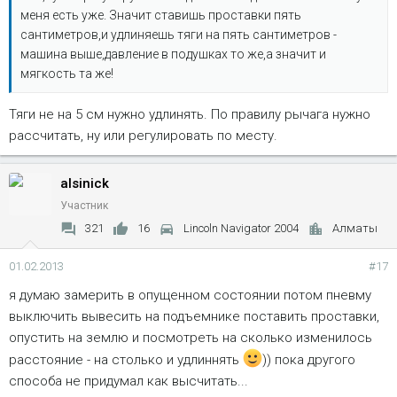
меня есть уже. Значит ставишь проставки пять
сантиметров,и удлиняешь тяги на пять сантиметров -
машина выше,давление в подушках то же,а значит и
мягкость та же!
Тяги не на 5 см нужно удлинять. По правилу рычага нужно
рассчитать, ну или регулировать по месту.
alsinick
Участник
321
16
Lincoln Navigator 2004
Алматы
01.02.2013
#17
я думаю замерить в опущенном состоянии потом пневму
выключить вывесить на подъемнике поставить проставки,
опустить на землю и посмотреть на сколько изменилось
расстояние - на столько и удлиннять
)) пока другого
способа не придумал как высчитать...