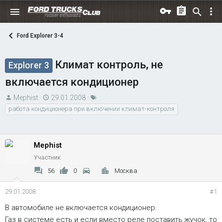
Ford Explorer 3-4
Климат контроль, не
Explorer 3
включается кондиционер
А
Д
Т
Mephist
29.01.2008
в
а
е
работа кондиционера при включении климат-контроля
т
т
г
о
а
и
р
н
Mephist
т
а
Участник
е
ч
56
0
Москва
м
а
ы
л
29.01.2008
#1
а
В автомобиле не включается кондиционер.
Газ в системе есть и если вместо реле поставить жучок, то