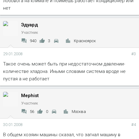
лобовога на климате и поймешь работает кондиционер или
нет
Эдуард
Участник
940
3
Красноярск
29.01.2008
#3
Такое очень может быть при недостаточном давлении-
количестве хладона. Иными словами система вроде не
пустая а не работает
Mephist
Участник
56
0
Москва
30.01.2008
#4
В общем хозяин машины сказал, что загнал машину в