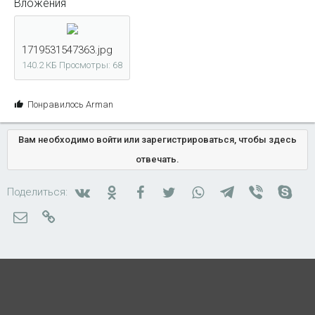
Вложения
1719531547363.jpg
140.2 КБ
Просмотры: 68
С
Понравилось
Arman
и
м
Вам необходимо войти или зарегистрироваться, чтобы здесь
п
отвечать.
а
т
и
Вконтакте
Одноклассники
Facebook
Twitter
WhatsApp
Telegram
Viber
Skyp
Поделиться:
и
Электронная почта
Ссылка
: