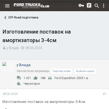
Off-Road подготовка
Изготовление поставок на
амортизаторы 3-4см
А
Д
у Влада
28.06.2024
в
а
т
т
о
а
у Влада
р
н
Запчасти из заграницы
Партнёр клуба
Клубная карта
т
а
1 421
188
Ford Expedition 2005 г.в.
е
ч
Черногорск
м
а
ы
л
28.06.2024
#1
а
Изготовление поставок на амортизаторы 3-4см