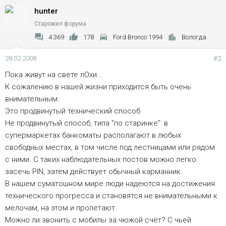
hunter
Старожил форума
4 369
178
Ford Bronco 1994
Вологда
28.02.2008
#2
Пока живут на свете лОхи...
К сожалению в нашей жизни приходится быть очень
внимательным.
Это продвинутый технический способ.
Не продвинутый способ, типа "по старинке": в
супермаркетах банкоматы располагают в любых
свободных местах, в том числе под лестницами или рядом
с ними. С таких наблюдательных постов можно легко
засечь PIN, затем действует обычный карманник.
В нашем суматошном мире люди надеются на достижения
технического прогресса и становятся не внимательными к
мелочам, на этом и пролетают.
Можно ли звонить с мобилы за чюжой счёт? С чьей