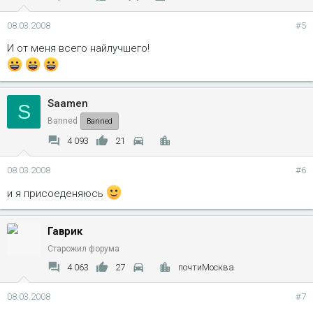
08.03.2008
#5
И от меня всего найлучшего!
Saamen
S
Banned
Banned
4 093
21
08.03.2008
#6
и я присоеденяюсь
Гаврик
Старожил форума
4 063
27
почтиМосква
08.03.2008
#7