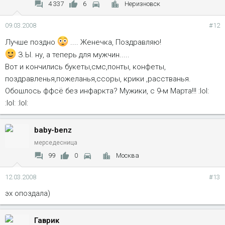
4 337
6
Неризновск
09.03.2008
#12
Лучше поздно
.... Женечка, Поздравляю!
З.Ы. ну, а теперь для мужчин.....
Вот и кончились букеты,смс,понты, конфеты,
поздравленья,пожеланья,ссоры, крики ,расстванья.
Обошлось ффсё без инфаркта? Мужики, с 9-м Марта!!! :lol:
:lol: :lol:
baby-benz
мерседесница
99
0
Москва
12.03.2008
#13
эх опоздала)
Гаврик