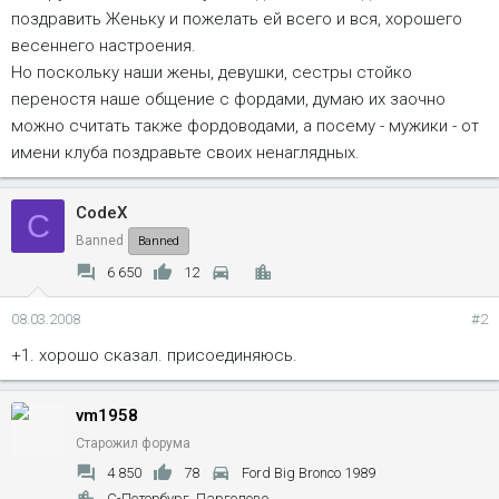
поздравить Женьку и пожелать ей всего и вся, хорошего
весеннего настроения.
Но поскольку наши жены, девушки, сестры стойко
переностя наше общение с фордами, думаю их заочно
можно считать также фордоводами, а посему - мужики - от
имени клуба поздравьте своих ненаглядных.
CodeX
C
Banned
Banned
6 650
12
08.03.2008
#2
+1. хорошо сказал. присоединяюсь.
vm1958
Старожил форума
4 850
78
Ford Big Bronco 1989
С-Петербург, Парголово