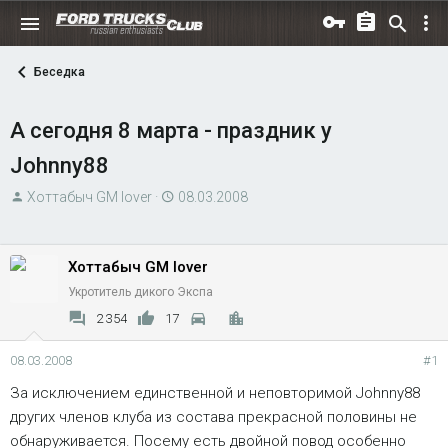
Беседка
А сегодня 8 марта - праздник у
Johnny88
А
Д
Хоттабыч GM lover
08.03.2008
в
а
т
т
о
а
Хоттабыч GM lover
р
н
Укротитель дикого Экспа
т
а
2 354
17
е
ч
м
а
08.03.2008
#1
ы
л
За исключением единственной и неповторимой Johnny88
а
других членов клуба из состава прекрасной половины не
обнаруживается. Посему есть двойной повод особенно