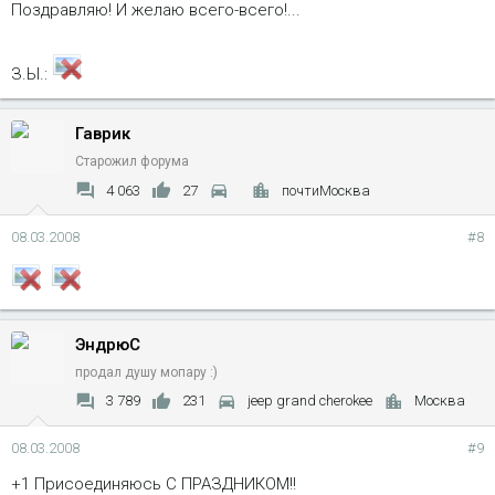
Поздравляю! И желаю всего-всего!...
З.Ы.:
Гаврик
Старожил форума
4 063
27
почтиМосква
08.03.2008
#8
ЭндрюС
продал душу мопару :)
3 789
231
jeep grand cherokee
Москва
08.03.2008
#9
+1 Присоединяюсь С ПРАЗДНИКОМ!!