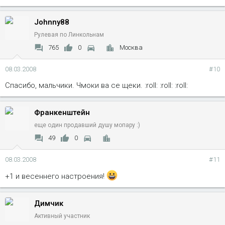
Johnny88
Рулевая по Линкольнам
765
0
Москва
08.03.2008
#10
Спасибо, мальчики. Чмоки ва се щеки. :roll: :roll: :roll:
Франкенштейн
еще один продавший душу мопару :)
49
0
08.03.2008
#11
+1 и весеннего настроения!
Димчик
Активный участник