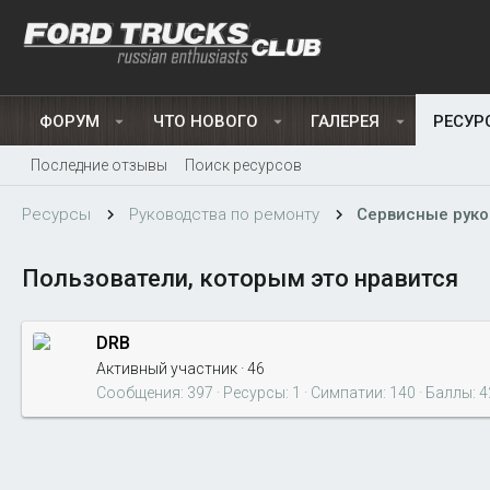
ФОРУМ
ЧТО НОВОГО
ГАЛЕРЕЯ
РЕСУР
Последние отзывы
Поиск ресурсов
Ресурсы
Руководства по ремонту
Сервисные руко
Пользователи, которым это нравится
DRB
Активный участник
·
46
Сообщения
397
Ресурсы
1
Симпатии
140
Баллы
4