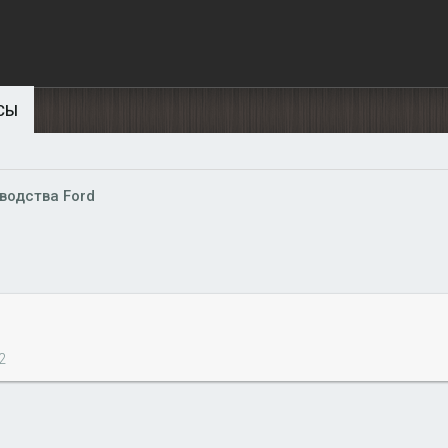
СЫ
водства Ford
2