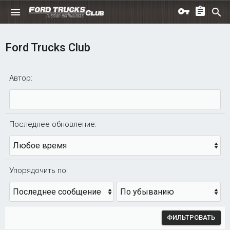
Ford Trucks Club
Автор:
Последнее обновление:
Упорядочить по:
П
Н
о
а
р
п
ФИЛЬТРОВАТЬ
я
р