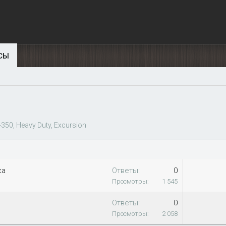
СЫ
0, Heavy Duty, Excursion
ка
Ответы
0
Просмотры
1 545
Ответы
0
Просмотры
2 058