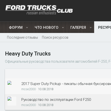
ФОРУМ
ЧТО НОВОГО
ГАЛЕРЕЯ
РЕСУР
Последние отзывы
Поиск ресурсов
Heavy Duty Trucks
Официальные руководства пользователя автомобилей F-250, F-35
2017 Super Duty Pickup - пикапы обычная буксиров
mcse2000
10.08.2018
Руководство по эксплуатации Ford F250
mcse2000
10.08.2018